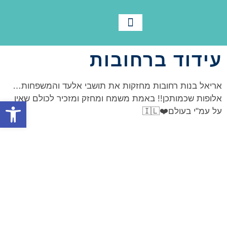
לוח שנה
צור קשר
תנועת אריאל
מידע ורישום
חומרי הדרכה
תמיד בתנועה
עידוד ברחובות
אריאל בנות רחובות מחזקות את תושבי אלעד והמשפחות…
אלופות שכמותכן!! באמת משמח ומחזק ומזכיר לכולם שאין
פתח סרגל
על עמ"י בעולם❤️🇮🇱