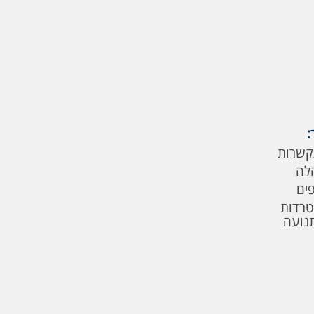
:
קשרות
לה
פים
טרדות
תנועה