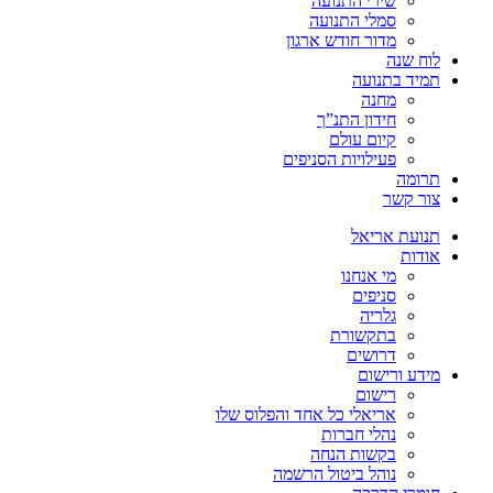
שירי התנועה
סמלי התנועה
מדור חודש ארגון
לוח שנה
תמיד בתנועה
מחנה
חידון התנ”ך
קיום עולם
פעילויות הסניפים
תרומה
צור קשר
תנועת אריאל
אודות
מי אנחנו
סניפים
גלריה
בתקשורת
דרושים
מידע ורישום
רישום
אריאלי כל אחד והפלוס שלו
נהלי חברות
בקשות הנחה
נוהל ביטול הרשמה