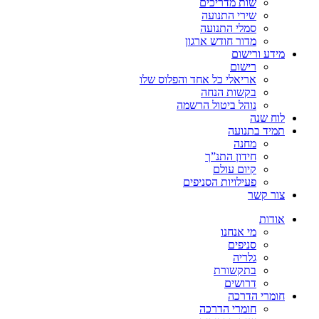
שות מדריכים
שירי התנועה
סמלי התנועה
מדור חודש ארגון
מידע ורישום
רישום
אריאלי כל אחד והפלוס שלו
בקשות הנחה
נוהל ביטול הרשמה
לוח שנה
תמיד בתנועה
מחנה
חידון התנ”ך
קיום עולם
פעילויות הסניפים
צור קשר
אודות
מי אנחנו
סניפים
גלריה
בתקשורת
דרושים
חומרי הדרכה
חומרי הדרכה