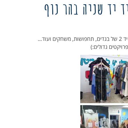
ד יד שניה בהר נוף
סניף הר נוף בשיתוף ביה"ס ערך ביום ראשון כ"א בשבט יריד יד 2 של בגדים, תחפושות, משחקים ועוד…
ויקטים גדולים:)