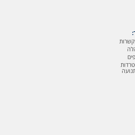
:
קשרות
לה
פים
טרדות
תנועה