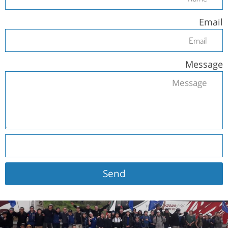
Email
Message
Send