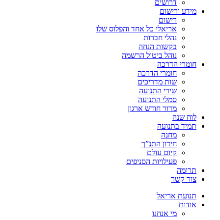
דרושים
מידע ורישום
רישום
אריאלי כל אחד והפלוס שלו
נהלי חברות
בקשות הנחה
נוהל ביטול הרשמה
חומרי הדרכה
חומרי הדרכה
שות מדריכים
שירי התנועה
סמלי התנועה
מדור חודש ארגון
לוח שנה
תמיד בתנועה
מחנה
חידון התנ”ך
קיום עולם
פעילויות הסניפים
תרומה
צור קשר
תנועת אריאל
אודות
מי אנחנו