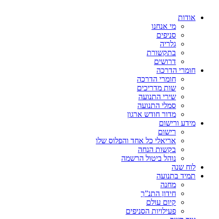
אודות
מי אנחנו
סניפים
גלריה
בתקשורת
דרושים
חומרי הדרכה
חומרי הדרכה
שות מדריכים
שירי התנועה
סמלי התנועה
מדור חודש ארגון
מידע ורישום
רישום
אריאלי כל אחד והפלוס שלו
בקשות הנחה
נוהל ביטול הרשמה
לוח שנה
תמיד בתנועה
מחנה
חידון התנ”ך
קיום עולם
פעילויות הסניפים