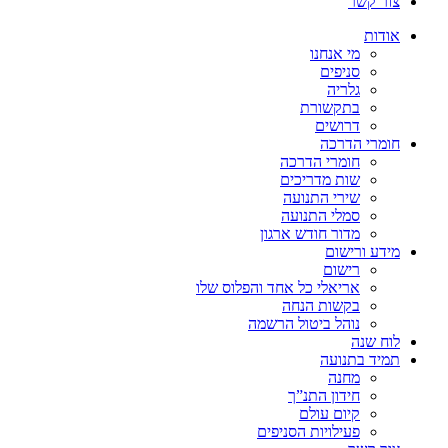
צור קשר
אודות
מי אנחנו
סניפים
גלריה
בתקשורת
דרושים
חומרי הדרכה
חומרי הדרכה
שות מדריכים
שירי התנועה
סמלי התנועה
מדור חודש ארגון
מידע ורישום
רישום
אריאלי כל אחד והפלוס שלו
בקשות הנחה
נוהל ביטול הרשמה
לוח שנה
תמיד בתנועה
מחנה
חידון התנ”ך
קיום עולם
פעילויות הסניפים