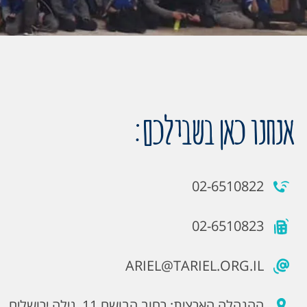
אנחנו כאן בשבילכם:
02-6510822
02-6510823
ARIEL@TARIEL.ORG.IL
ההנהלה הארצית: רחוב הבושם 11, גילה ירושלים