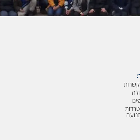
:
קשרות
לה
פים
טרדות
תנועה