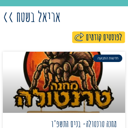
אריאל בשטח >>
חדשות התנועה
מחנה טרנטולה- בנים התשפ"ו