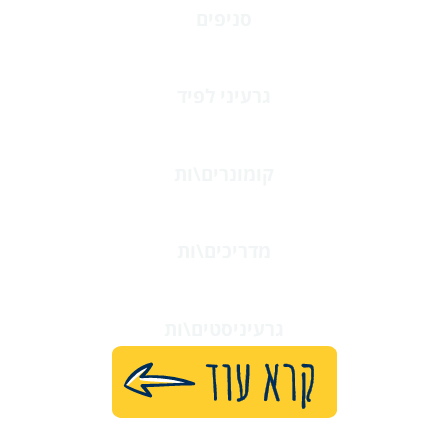
סניפים
31
גרעיני לפיד
184
קומונרים\ות
1,518
מדריכים\ות
186
גרעיניסטים\ות