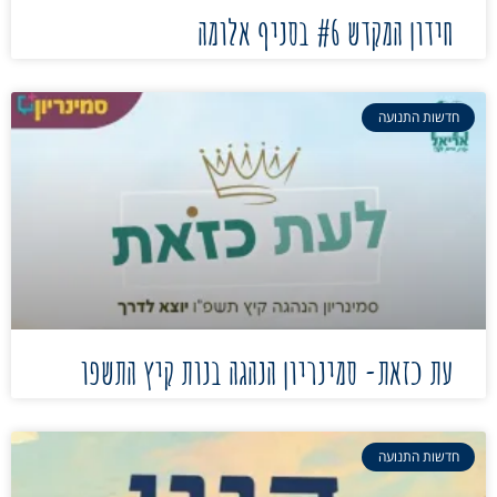
חידון המקדש #6 בסניף אלומה
חדשות התנועה
עת כזאת- סמינריון הנהגה בנות קיץ התשפו
חדשות התנועה