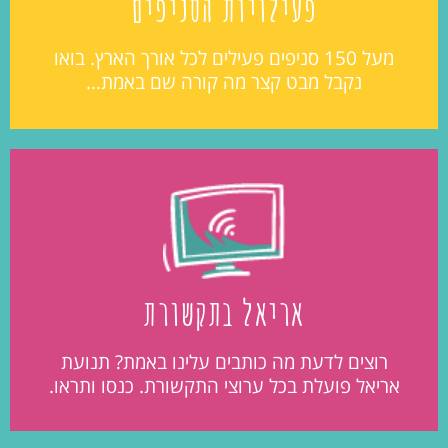
פעילויות הסניפים
מעל 150 סניפים פעילים לכל אורך הארץ. בואו
נקבל מבט קצר מה קורה שם באמת...
אריאל בתקשורת
רוצים לדעת מה כותבים עלינו באמת? תנועת
אריאל פועלת בכל ערוצי התקשורת. כנסו ותראו.