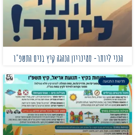
הנני ליותר- סמינריון הנהגה קיץ בנים התשפ"ו
חדשות התנועה