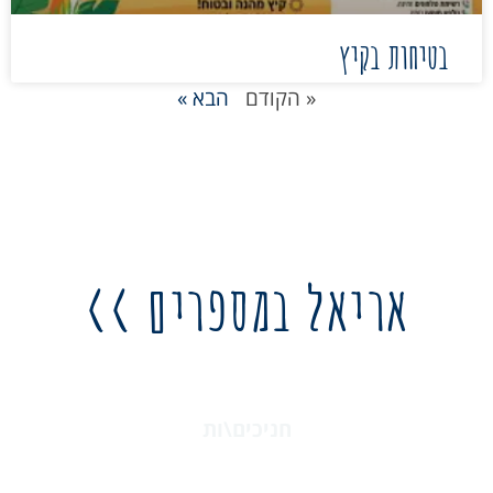
בטיחות בקיץ
« הקודם
הבא »
אריאל במספרים >>
18,233
חניכים\ות
168