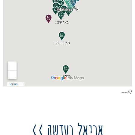
/*----
אריאל בעדשה >>