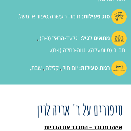
סוג פעילות:
חומרי העשרה
סיפור או משל
מתאים לגיל:
גלעד-הראל (ג-ה)
,
חב"ב (ט ומעלה)
נווה-נחלה (ו-ח)
,
רמת פעילות:
יום חול
קלילה
שבת
,
,
סיפורים על ר' אריה לוין
איזהו מכובד – המכבד את הבריות