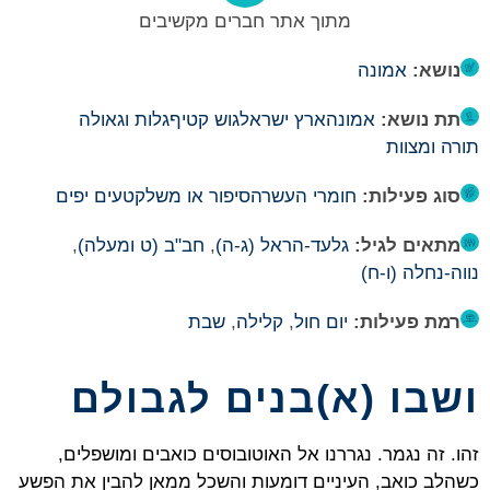
מתוך אתר חברים מקשיבים
נושא:
אמונה
תת נושא:
אמונה
ארץ ישראל
גוש קטיף
גלות וגאולה
תורה ומצוות
סוג פעילות:
חומרי העשרה
סיפור או משל
קטעים יפים
מתאים לגיל:
גלעד-הראל (ג-ה)
,
חב"ב (ט ומעלה)
,
נווה-נחלה (ו-ח)
רמת פעילות:
יום חול
,
קלילה
,
שבת
ושבו (א)בנים לגבולם
זהו. זה נגמר. נגררנו אל האוטובוסים כואבים ומושפלים,
כשהלב כואב, העיניים דומעות והשכל ממאן להבין את הפשע