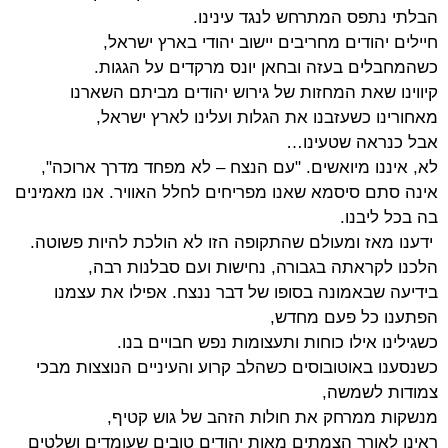
הבלתי נתפס
המתרחש לנגד עינינו.
חיילים יהודים מחריבים יישוב יהודי בארץ ישראל,
כשהמחבלים בעזה ובחאן יונס מרקדים על הגגות.
קיווינו שאת המחזות של גירוש יהודים מביתם השארנו
מאחורינו כשעזבנו את הגלות ועלינו לארץ ישראל,
אבל כנראה שטעינו…
לא, איננו מיואשים. "עם הנצח – לא מפחד מדרך ארוכה",
אינה סתם סיסמא שאנו מפריחים לחלל האוויר. אנו מאמינים
בה בכל ליבנו.
ידענו מאז ומעולם שהתקופה הזו לא הולכת להיות פשוטה.
הלכנו לקראתה בגבורה, נחישות ועם סבלנות רבה,
בידיעה
שבאמונה בסופו של דבר ננצח. אפילו את עצמנו
הפתענו כל פעם מחדש,
כשגילינו אילו כוחות ותעצומות נפש חבויים בנו.
כשנסענו באוטובוסים כשהלב קרוע והעיניים הנוצצות מבכי
צמודות לשמשה,
מנשקות ממרחק את חולות הזהב של גוש קטיף,
ראינו לאורך הצמתים מאות יהודים טובים שעומדים ושלטים