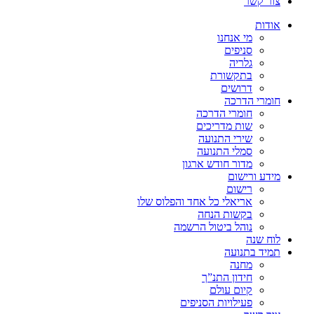
צור קשר
אודות
מי אנחנו
סניפים
גלריה
בתקשורת
דרושים
חומרי הדרכה
חומרי הדרכה
שות מדריכים
שירי התנועה
סמלי התנועה
מדור חודש ארגון
מידע ורישום
רישום
אריאלי כל אחד והפלוס שלו
בקשות הנחה
נוהל ביטול הרשמה
לוח שנה
תמיד בתנועה
מחנה
חידון התנ”ך
קיום עולם
פעילויות הסניפים