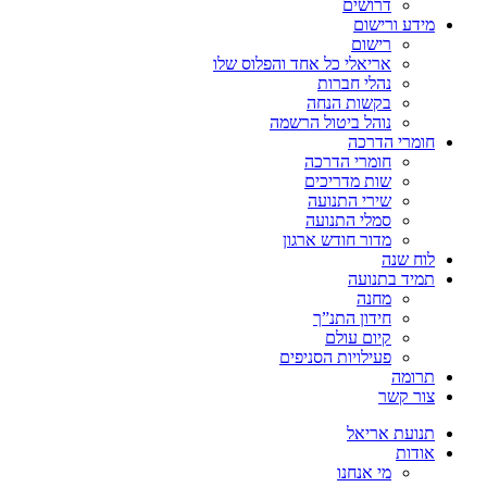
דרושים
מידע ורישום
רישום
אריאלי כל אחד והפלוס שלו
נהלי חברות
בקשות הנחה
נוהל ביטול הרשמה
חומרי הדרכה
חומרי הדרכה
שות מדריכים
שירי התנועה
סמלי התנועה
מדור חודש ארגון
לוח שנה
תמיד בתנועה
מחנה
חידון התנ”ך
קיום עולם
פעילויות הסניפים
תרומה
צור קשר
תנועת אריאל
אודות
מי אנחנו