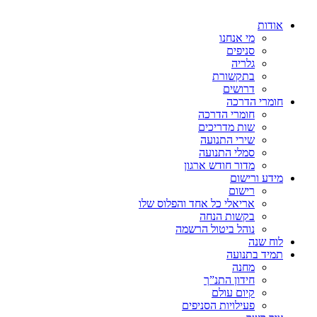
אודות
מי אנחנו
סניפים
גלריה
בתקשורת
דרושים
חומרי הדרכה
חומרי הדרכה
שות מדריכים
שירי התנועה
סמלי התנועה
מדור חודש ארגון
מידע ורישום
רישום
אריאלי כל אחד והפלוס שלו
בקשות הנחה
נוהל ביטול הרשמה
לוח שנה
תמיד בתנועה
מחנה
חידון התנ”ך
קיום עולם
פעילויות הסניפים