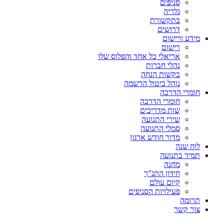
סניפים
גלריה
בתקשורת
דרושים
מידע ורישום
רישום
אריאלי כל אחד והפלוס שלו
נהלי חברות
בקשות הנחה
נוהל ביטול הרשמה
חומרי הדרכה
חומרי הדרכה
שות מדריכים
שירי התנועה
סמלי התנועה
מדור חודש ארגון
לוח שנה
תמיד בתנועה
מחנה
חידון התנ”ך
קיום עולם
פעילויות הסניפים
תרומה
צור קשר