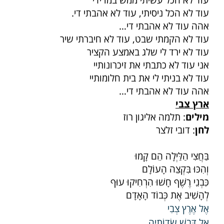
עוד לא הכל עשיתי ממש במו ידי
עוד לא הכל ניסיתי, עוד לא אהבתי די.
אהה עוד לא אהבתי די…
עוד לא הקמתי שבט, עוד לא חיברתי שיר
עוד לא ירד לי שלג באמצע הקציר
אני עוד לא כתבתי את זיכרונותיי
עוד לא בניתי לי את בית חלומותיי
אהה עוד לא אהבתי די…
ארץ צבי
מילים
: תלמה אליגון רוז
לחן
: דובי זלצר
בַּחֲצִי הַלַּיְלָה הֵם קָמוּ
וְהִכּוּ בִּקְצֵה הָעוֹלָם
כִּבְנֵי רֶשֶׁף חָשׁוּ הִרְחִיקוּ עוּף
לְהָשִׁיב אֶת כְּבוֹד הָאָדָם
אֶל אֶרֶץ צְבִי
אֶל דְּבַשׁ שְׂדוֹתֶיהָ