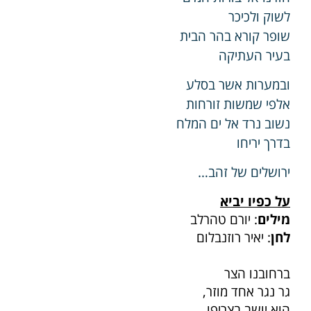
לשוק ולכיכר
שופר קורא בהר הבית
בעיר העתיקה
ובמערות אשר בסלע
אלפי שמשות זורחות
נשוב נרד אל ים המלח
בדרך יריחו
ירושלים של זהב…
על כפיו יביא
מילים
: יורם טהרלב
לחן
: יאיר רוזנבלום
ברחובנו הצר
גר נגר אחד מוזר,
הוא יושב בצריפו