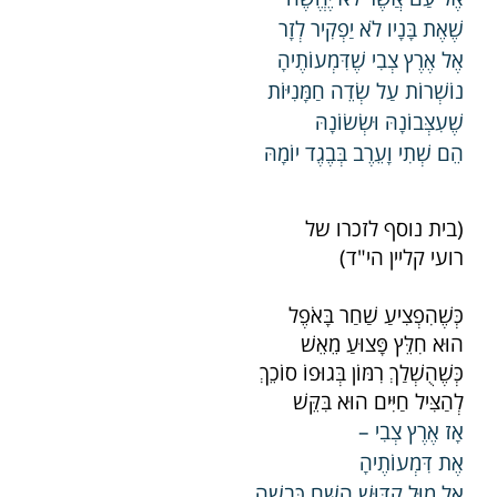
שֶׁאֶת בָּנָיו לֹא יַפְקִיר לְזָר
אֶל אֶרֶץ צְבִי שֶׁדִּמְעוֹתֶיהָ
נוֹשְׁרוֹת עַל שְׂדֵה חַמָּנִיּוֹת
שֶׁעִצְּבוֹנָהּ וּשְׂשׂוֹנָהּ
הֵם שְׁתִי וָעֵרֶב בְּבֶגֶד יוֹמָהּ
(בית נוסף לזכרו של
רועי קליין הי"ד)
כְּשֶׁהִפְצִיעַ שַׁחַר בָּאֹפֶל
הוּא חִלֵּץ פָּצוּעַ מֵאֵשׁ
כְּשֶׁהֻשְׁלַךְ רִמּוֹן בְּגוּפוֹ סוֹכֵךְ
לְהַצִּיל חַיִּים הוּא בִּקֵּשׁ
אָז אֶרֶץ צְבִי –
אֶת דִּמְעוֹתֶיהָ
אֶל מוּל קִדּוּשׁ הַשֵּׁם כָּבְשָׁה