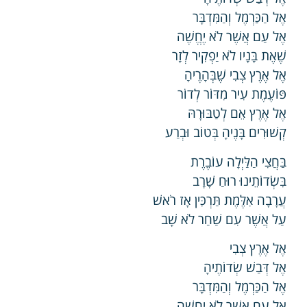
אֶל הַכַּרְמֶל וְהַמִּדְבָּר
אֶל עַם אֲשֶׁר לֹא יֶחֱשֶׁה
שֶׁאֶת בָּנָיו לֹא יַפְקִיר לְזָר
אֶל אֶרֶץ צְבִי שֶׁבְּהָרֶיהָ
פּוֹעֶמֶת עִיר מִדּוֹר לְדוֹר
אֶל אֶרֶץ אֵם לְטַבּוּרָהּ
קְשׁוּרִים בָּנֶיהָ בְּטוֹב וּבְרַע
בַּחֲצִי הַלַּיְלָה עוֹבֶרֶת
בִּשְׂדוֹתֵינוּ רוּחַ שָׁרָב
עֲרָבָה אִלֶּמֶת תַּרְכִּין אָז רֹאשׁ
עַל אֲשֶׁר עִם שַׁחַר לֹא שָׁב
אֶל אֶרֶץ צְבִי
אֶל דְּבַשׁ שְׂדוֹתֶיהָ
אֶל הַכַּרְמֶל וְהַמִּדְבָּר
אֶל עַם אֲשֶׁר לֹא יֶחֱשֶׁה