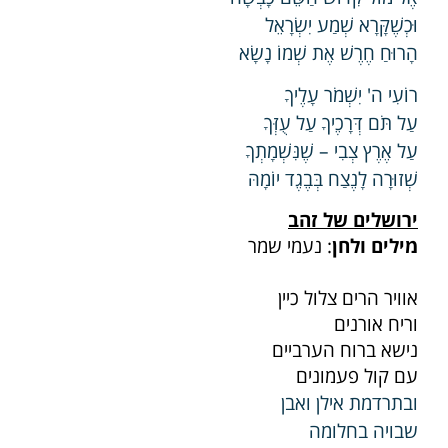
וּכְשֶׁקָּרָא שְׁמַע יִשְׂרָאֵל
הָרוּחַ חֶרֶשׁ אֶת שְׁמוֹ נָשָׂא
רוֹעִי ה' יִשְׁמֹר עָלֶיךָ
עַל תֹּם דְּרָכֶיךָ עַל עֻזְּךָ
עַל אֶרֶץ צְבִי – שֶׁנִּשְׁמָתְךָ
שְׁזוּרָה לָנֶצַח בְּבֶגֶד יוֹמָהּ
ירושלים של זהב
מילים ולחן
: נעמי שמר
אוויר הרים צלול כיין
וריח אורנים
נישא ברוח הערביים
עם קול פעמונים
ובתרדמת אילן ואבן
שבויה בחלומה