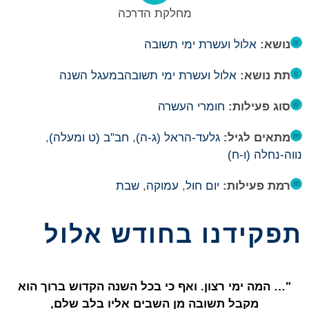
מחלקת הדרכה
נושא:
אלול ועשרת ימי תשובה
תת נושא:
אלול ועשרת ימי תשובה
במעגל השנה
סוג פעילות:
חומרי העשרה
מתאים לגיל:
גלעד-הראל (ג-ה)
,
חב"ב (ט ומעלה)
,
נווה-נחלה (ו-ח)
רמת פעילות:
יום חול
,
עמוקה
,
שבת
תפקידנו בחודש אלול
"… המה ימי רצון. ואף כי בכל השנה הקדוש ברוך הוא
מקבל תשובה מן השבים אליו בלב שלם,