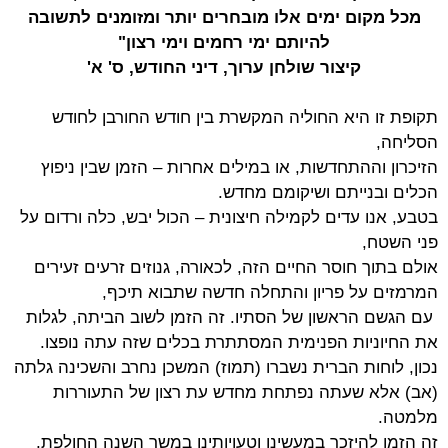
מכל מקום ימים אלו מובחרים יותר ומזומנים לתשובה
להיותם ימי רחמים וימי רצון"
קיצור שולחן ערוך, דיני החודש, ס' א'
תקופת זו היא החוליה המקשרת בין חודש החורבן לחודש
הסליחה,
הזיכרון וההתחדשות, או במילים אחרות – הזמן שבין ניפוץ
הכלים ובנייתם ושיקומם מחדש.
בטבע, אנו עדים לקמילה חיצונית – הכול יבש, כלה ורדום על
פני השטח,
אולם בתוך חוסר החיים הזה, לכאורה, גנוזים זרעים זעירים
המרמזים על פריון והתחלה חדשה שתבוא תיכף,
עם הגשם הראשון של הסתיו. זה הזמן לשוב הביתה, לגלות
את החיוניות הפנימית המסתתרת בכלים שזה עתה נופצו.
נכון, לוחות הברית נשברו (תמוז) המשכן נחרב והשכינה גלתה
(אב) אלא שעתה נפתחת מחדש עת רצון של התעוררות
מלמטה.
זה הזמן להיזכר במעשינו וטעויותינו במשך השנה החולפת,