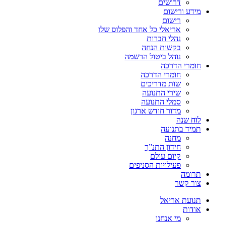
דרושים
מידע ורישום
רישום
אריאלי כל אחד והפלוס שלו
נהלי חברות
בקשות הנחה
נוהל ביטול הרשמה
חומרי הדרכה
חומרי הדרכה
שות מדריכים
שירי התנועה
סמלי התנועה
מדור חודש ארגון
לוח שנה
תמיד בתנועה
מחנה
חידון התנ”ך
קיום עולם
פעילויות הסניפים
תרומה
צור קשר
תנועת אריאל
אודות
מי אנחנו