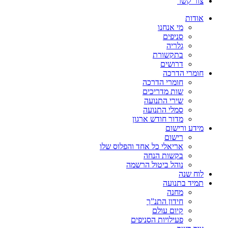
צור קשר
אודות
מי אנחנו
סניפים
גלריה
בתקשורת
דרושים
חומרי הדרכה
חומרי הדרכה
שות מדריכים
שירי התנועה
סמלי התנועה
מדור חודש ארגון
מידע ורישום
רישום
אריאלי כל אחד והפלוס שלו
בקשות הנחה
נוהל ביטול הרשמה
לוח שנה
תמיד בתנועה
מחנה
חידון התנ”ך
קיום עולם
פעילויות הסניפים