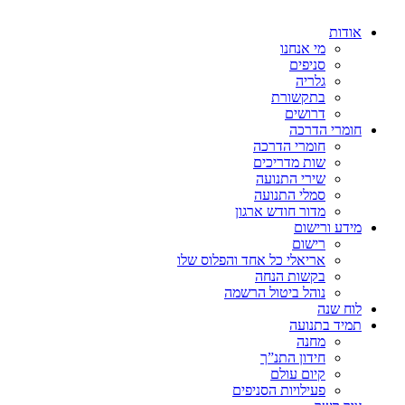
אודות
מי אנחנו
סניפים
גלריה
בתקשורת
דרושים
חומרי הדרכה
חומרי הדרכה
שות מדריכים
שירי התנועה
סמלי התנועה
מדור חודש ארגון
מידע ורישום
רישום
אריאלי כל אחד והפלוס שלו
בקשות הנחה
נוהל ביטול הרשמה
לוח שנה
תמיד בתנועה
מחנה
חידון התנ”ך
קיום עולם
פעילויות הסניפים