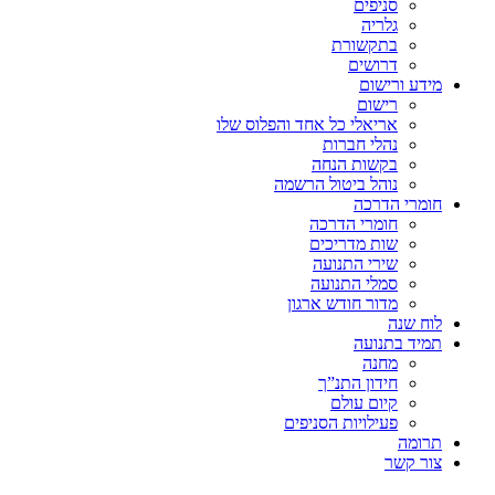
סניפים
גלריה
בתקשורת
דרושים
מידע ורישום
רישום
אריאלי כל אחד והפלוס שלו
נהלי חברות
בקשות הנחה
נוהל ביטול הרשמה
חומרי הדרכה
חומרי הדרכה
שות מדריכים
שירי התנועה
סמלי התנועה
מדור חודש ארגון
לוח שנה
תמיד בתנועה
מחנה
חידון התנ”ך
קיום עולם
פעילויות הסניפים
תרומה
צור קשר