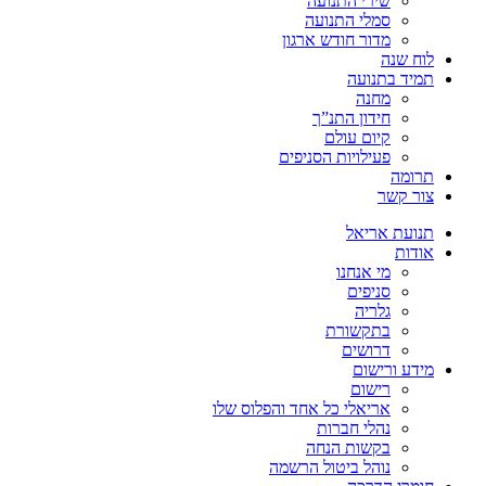
שירי התנועה
סמלי התנועה
מדור חודש ארגון
לוח שנה
תמיד בתנועה
מחנה
חידון התנ”ך
קיום עולם
פעילויות הסניפים
תרומה
צור קשר
תנועת אריאל
אודות
מי אנחנו
סניפים
גלריה
בתקשורת
דרושים
מידע ורישום
רישום
אריאלי כל אחד והפלוס שלו
נהלי חברות
בקשות הנחה
נוהל ביטול הרשמה