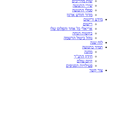
שות מדריכים
שירי התנועה
סמלי התנועה
מדור חודש ארגון
מידע ורישום
רישום
אריאלי כל אחד והפלוס שלו
בקשות הנחה
נוהל ביטול הרשמה
לוח שנה
תמיד בתנועה
מחנה
חידון התנ”ך
קיום עולם
פעילויות הסניפים
צור קשר