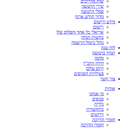
שות מדריכים
שירי התנועה
סמלי התנועה
מדור חודש ארגון
מידע ורישום
רישום
אריאלי כל אחד והפלוס שלו
בקשות הנחה
נוהל ביטול הרשמה
לוח שנה
תמיד בתנועה
מחנה
חידון התנ”ך
קיום עולם
פעילויות הסניפים
צור קשר
אודות
מי אנחנו
סניפים
גלריה
בתקשורת
דרושים
חומרי הדרכה
חומרי הדרכה