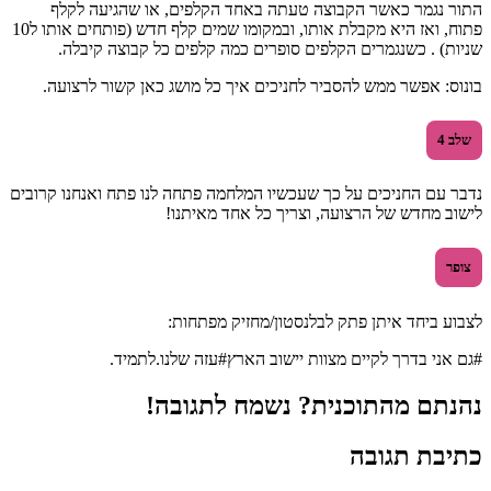
התור נגמר כאשר הקבוצה טעתה באחד הקלפים, או שהגיעה לקלף
פתוח, ואז היא מקבלת אותו, ובמקומו שמים קלף חדש (פותחים אותו ל10
שניות) . כשנגמרים הקלפים סופרים כמה קלפים כל קבוצה קיבלה.
בונוס: אפשר ממש להסביר לחניכים איך כל מושג כאן קשור לרצועה.
שלב 4
נדבר עם החניכים על כך שעכשיו המלחמה פתחה לנו פתח ואנחנו קרובים
לישוב מחדש של הרצועה, וצריך כל אחד מאיתנו!
צופר
לצבוע ביחד איתן פתק לבלנסטון/מחזיק מפתחות:
#גם אני בדרך לקיים מצוות יישוב הארץ#עזה שלנו.לתמיד.
נהנתם מהתוכנית? נשמח לתגובה!
כתיבת תגובה