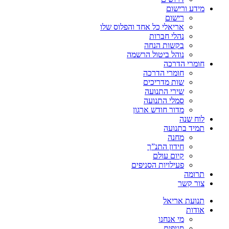
מידע ורישום
רישום
אריאלי כל אחד והפלוס שלו
נהלי חברות
בקשות הנחה
נוהל ביטול הרשמה
חומרי הדרכה
חומרי הדרכה
שות מדריכים
שירי התנועה
סמלי התנועה
מדור חודש ארגון
לוח שנה
תמיד בתנועה
מחנה
חידון התנ”ך
קיום עולם
פעילויות הסניפים
תרומה
צור קשר
תנועת אריאל
אודות
מי אנחנו
סניפים