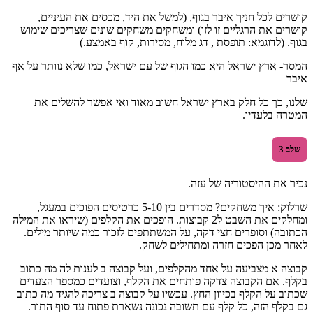
קושרים לכל חניך איבר בגוף, (למשל את היד, מכסים את העיניים,
קושרים את הרגליים זו לזו) ומשחקים משחקים שונים שצריכים שימוש
בגוף. (לדוגמא: תופסת , דג מלוח, מסירות, קוף באמצע.)
המסר- ארץ ישראל היא כמו הגוף של עם ישראל, כמו שלא נוותר על אף
איבר
שלנו, כך כל חלק בארץ ישראל חשוב מאוד ואי אפשר להשלים את
המטרה בלעדיו.
שלב 3
נכיר את ההיסטוריה של עזה.
שרלוק: איך משחקים? מסדרים בין 5-10 כרטיסים הפוכים במעגל,
ומחלקים את השבט ל2 קבוצות. הופכים את הקלפים (שיראו את המילה
הכתובה) וסופרים חצי דקה, על המשתתפים לזכור כמה שיותר מילים.
לאחר מכן הפכים חזרה ומתחילים לשחק.
קבוצה א מצביעה על אחד מהקלפים, ועל קבוצה ב לענות לה מה כתוב
בקלף. אם הקבוצה צדקה פותחים את הקלף, וצועדים כמספר הצעדים
שכתוב על הקלף בכיוון החץ. עכשיו על קבוצה ב צריכה להגיד מה כתוב
גם בקלף הזה, כל קלף עם תשובה נכונה נשארת פתוח עד סוף התור.