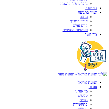
נוהל ביטול הרשמה
לוח שנה
תמיד בתנועה
מחנה
חידון התנ”ך
קיום עולם
פעילויות הסניפים
צור קשר
תנועת אריאל
אודות
מי אנחנו
סניפים
גלריה
בתקשורת
דרושים