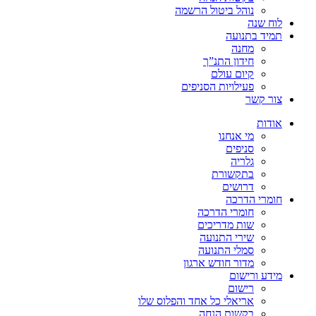
נוהל ביטול הרשמה
לוח שנה
תמיד בתנועה
מחנה
חידון התנ”ך
קיום עולם
פעילויות הסניפים
צור קשר
אודות
מי אנחנו
סניפים
גלריה
בתקשורת
דרושים
חומרי הדרכה
חומרי הדרכה
שות מדריכים
שירי התנועה
סמלי התנועה
מדור חודש ארגון
מידע ורישום
רישום
אריאלי כל אחד והפלוס שלו
בקשות הנחה