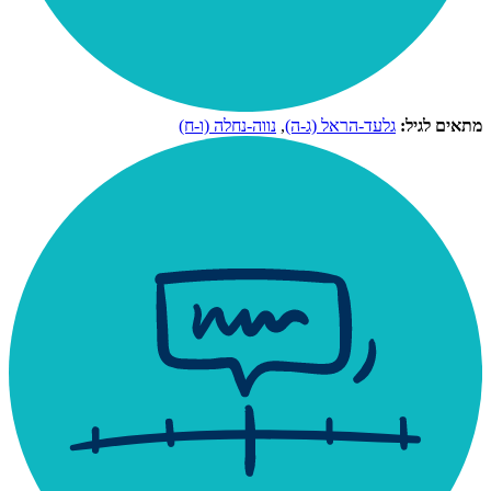
מתאים לגיל:
גלעד-הראל (ג-ה)
,
נווה-נחלה (ו-ח)