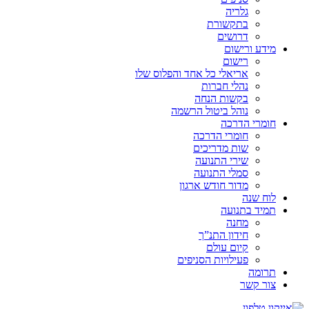
גלריה
בתקשורת
דרושים
מידע ורישום
רישום
אריאלי כל אחד והפלוס שלו
נהלי חברות
בקשות הנחה
נוהל ביטול הרשמה
חומרי הדרכה
חומרי הדרכה
שות מדריכים
שירי התנועה
סמלי התנועה
מדור חודש ארגון
לוח שנה
תמיד בתנועה
מחנה
חידון התנ”ך
קיום עולם
פעילויות הסניפים
תרומה
צור קשר