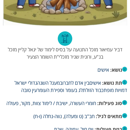
דביר עמיאור מזכל התנועה על בסיס לימוד של יגאל קליין מזכל
בנ"ע, ורונית שניר מזכלי"ת השומר הצעיר
נושא:
אישים
תת נושא:
אישים
בין אדם לחברו
במעגל השנה
גדולי ישראל
דמויות מופת
כבוד הזולת
לג בעומר וספירת העומר
עין טובה
סוג פעילות:
חומרי העשרה
,
ישיבת / לימוד צוות
,
מקור
,
פעולה
מתאים לגיל:
חב"ב (ט ומעלה)
,
נווה-נחלה (ו-ח)
רמת פעילות:
יום חול
,
עמוקה
,
שבת