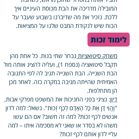
המובילה מדריכה את הבת מכוסת העיניים איך
ללכת. נזכיר את מה שדיברנו בשבוע שעבר על
הכוח שיש לנקודת המבט שלנו על המציאות.
לימוד זכות
משחק סיטואציות
נבחר שתי בנות. כל אחת מהן
תקבל סיטואציה (נספח 1), ועליה להציג אותה מול
הבת השנייה. הבת השנייה תגיב לה לפי התגובה
האמיתית שהייתה מגיבה במקרה כזה. לאחר מכן
הן מתחלפות.
דיון
: נציגי בפני החניכות את המשפט מפרקי אבות,
"וֶהֱוֵי דָּן אֶת כָּל הָאָדָם לְכַף זְכוּת". נשאל: למה לדון
אנשים לכף זכות? למה זה חשוב? אם הם עשו
משהו לא בסדר או שאני לא מסכימה איתו – למה
עליי לדון אותם לכף זכות?