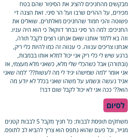
מבקשים מהחניכים להציג את הסיפור שהם בטח
מכירים, על ההרים שרבו ועל הר סיני. זאת הצגה די
פשוטה והכי חמוד שהחניכים מאלתרים. שואלים את
החניכים: למה הר סיני נבחר דווקא? כי הוא היה עניו.
וזה בא ללמד אותנו שאם אנחנו רוצים לקבל תורה,
אנחנו צריכים ענווה. כי ענווה זה כמו להיות כלי ריק,
ברגע שיש לי כלי ריק אני יכול למלא אותו בבמבות,
(ובתורה) אבל כשהכלי שלי מלא, כשאני מלא מעצמי, אז
אני אומר 'למה שמישהו יגיד לי מה לעשות??' 'למה שאני
אגיד נעשה ונשמע על משהו שאני בכלל לא יודע מה
הוא??' ככה אני לא יכול לקבל שום דבר!
לסיום
משחקים תופסת לבבות: כל חניך מקבל 5 לבבות קטנים
מנייר, וכל פעם שהוא נתפס הוא צריך להביא לב לתופס.