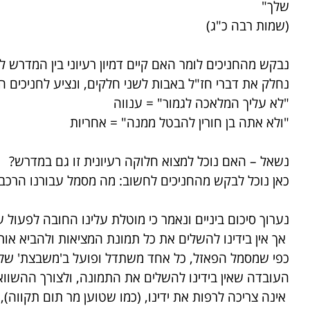
שלך"
(שמות רבה כ"ג)
נבקש מהחניכים לומר האם קיים דמיון רעיוני בין המדרש 
נחלק את דברי חז"ל באבות לשני חלקים, ונציע לחניכים ה
"לא עליך המלאכה לגמור" = ענווה
"ולא אתה בן חורין להבטל ממנה" = אחריות
נשאל – האם נוכל למצוא חלוקה רעיונית זו גם במדרש?
כאן נוכל לבקש מהחניכים לחשוב: מה מסמל עבורנו הרכב 
נערוך סיכום ביניים ונאמר כי מוטלת עלינו החובה לפעול 
אך אין בידינו להשלים את כל תמונת המציאות ולהביא אות
כפי שמסמל הפאזל, כל אחד משתדל ופועל ב'משבצת' שלו
העובדה שאין בידינו להשלים את התמונה, ולצורך ההשוו
אינה צריכה לרפות את ידינו, (כמו שטוען מר תום תקווה),