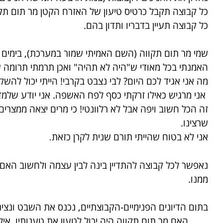
כל קבוצה תקבל כרטיס טיעון של האזרח הקטן מר תום תקוו
כל קבוצה תעיין בדבריו ותדון בהם.
שמי מר תום תקווה (השם האמיתי שמור במערכת), בימים ש
האמנתי בכל מאודי ש"היה לא תהיה" ואכן תרמתי תרומה של 5,000 ₪ לקרן מאמין וז
מה אני אגיד לכם היום? לבי נצבט בקרבי! הייתי יכול להש
אני מרגיש כאילו זרקתי כסף לפח האשפה. אני יודע של
זה הכל חשוב ויפה אבל לא רלוונטי! כי מרים יצאה ממצרים
שרצינו.
אני לא בטוח שהייתי תורם שנית לקרן כזאת
.
נאפשר לכל קבוצה להתדיין בינה לבין עצמה ולחשוב האם 
ממנו.
בתום הדיונים הפנימיים-הקבוצתיים, נכנס את השבט ונציג 
האם מר תום תקווה היה יכול לטעון את טענותיו, אילו