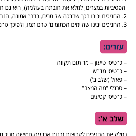
והפסיביות במצרים, למלא את חובתה בעולמה), היא גם חוב
2. החניכים יכירו בכך שדרכה של מרים, כדרך אמונה, הנחתה אותנו במהלך ה'ימים הכתומים'.
3. החניכים יבינו שה'ימים הכתומים' טרם תמו, ולפיכך טרם תמה מחויבותנו לפעול!
עזרים:
–
כרטיסי טיעון – מר תום תקווה
–
כרטיסי מדרש
–
פאזל (שלב ב')
–
סרגלי "מה המצב"
–
כרטיסי קטעים
שלב א':
נחלק את החניכים לקבוצות (בנות ארבעה-חמישה חניכים