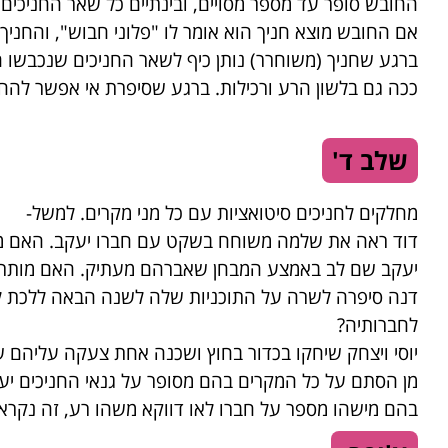
החובש סופר עד מספר מסויים, ובינתיים כל שאר החניכים
אם החובש מוצא חניך הוא אומר לו "פלוני חבוש", והחניך
ברגע שחניך (משוחרר) נותן כיף לשאר החניכים שנכבשו 
ככה גם בלשון הרע ורכילות. ברגע שסיפרת אי אפשר להחז
שלב ד'
מחלקים לחניכים סיטואציות עם כל מני מקרים. למשל-
דוד ראה את שלמה משוחח בשקט עם חברו יעקב. האם מו
יעקב שם לב באמצע המבחן שאברהם מעתיק. האם מותר ל
דנה סיפרה לשרה על התוכניות שלה לשנה הבאה ללכת ל
לחברותיה?
יוסי ויצחק שיחקו בכדור בחוץ ושכנה אחת צעקה עליהם 
מן הסתם על כל המקרים בהם מסופר על גנאי החניכים יע
בהם מישהו מספר על חברו לאו דווקא משהו רע, זה נקרא ר