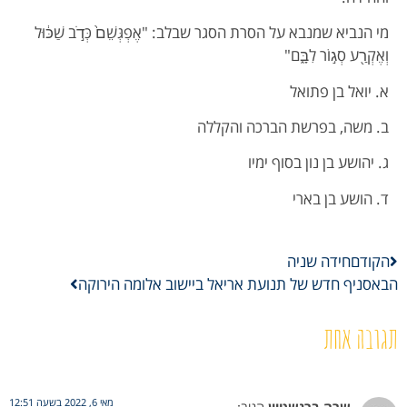
מי הנביא שמנבא על הסרת הסגר שבלב: "אֶפְגְּשֵׁם֙ כְּדֹ֣ב שַׁכּ֔וּל
וְאֶקְרַ֖ע סְג֣וֹר לִבָּ֑ם"
א. יואל בן פתואל
ב. משה, בפרשת הברכה והקללה
ג. יהושע בן נון בסוף ימיו
ד. הושע בן בארי
הקודם
חידה שניה
הבא
סניף חדש של תנועת אריאל ביישוב אלומה הירוקה
תגובה אחת
מאי 6, 2022 בשעה 12:51