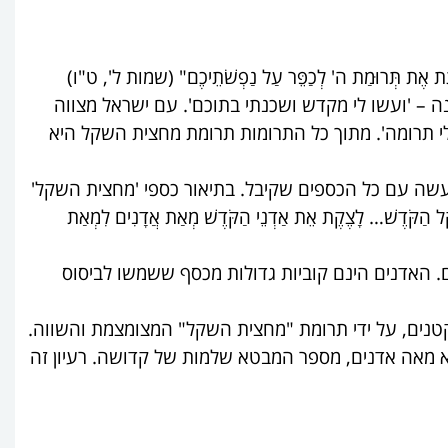
ָתֵת אֶת תְּרוּמַת ה' לְכַפֵּר עַל נַפְשֹׁתֵיכֶם"
(שמות ל', ט"ו)
ה – 'ועשו לי מקדש ושכנתי בתוכם'. עם ישראל מצווה
ו לי תרומה'. מתוך כל התרומות תרומת מחצית השקל היא
ה עם כל הכספים שקיבל. בתיאור כספי 'מחצית השקל'
ֶל הַקֹּדֶשׁ… לָצֶקֶת אֵת אַדְנֵי הַקֹּדֶשׁ מְאַת אֲדָנִים לִמְאַת
האדנים הינם קוביות גדולות מכסף ששמשו לביסוס
 וקטנים, על ידי תרומת "מחצית השקל" המצומצמת והשווה.
וקא מאה אדנים, מספר המבטא שלמות של קדושה. רעיון זה