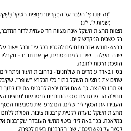
"זֶה יִתְּנוּ כָּל הָעֹבֵר עַל הַפְּקֻדִים: מַחֲצִית הַשֶּׁקֶל בְּשֶׁקֶ
(שמות ל', י"ג)
מצוות מחצית השקל אינה מצווה חד פעמית לדור המדבר, א
רק כשבית המקדש קיים.
בראש-חודש אדר מתחילים להכריז בכל עיר ובכל יישוב על
שנה ומעלה. נשים וילדים פטורים, אך אם תרמו – מקבלים 
הופכת הזכות לחובה.
בט"ו באדר עומדים ה'שולחנים'- ברחובות העיר ומתחילים
שמים את מחציות השקל בתוך כלי הנקרא "שופר", שקיבל
ופיתחו היה צר. כך שאם אדם ירצה להכניס את ידו לתוך 
תחילה הם פרטו את כספי התורמים למטבעות 'מחצית השקל
העבירו את הכסף לירושלים, הם צרפו את מטבעות הכסף 
מחצית השקל נועדה לקניית קרבנות ציבור, הסולת ללחם 
במלאכה. בכך באה לידי ביטוי ממשי העובדה שקרבנות אלו בא
לְכַפֵּר עַל נַפְשֹׁתֵיכֶם", שכן הקרבנות באים לכפרה.