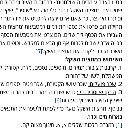
בט"ו באדר עומדים ה'שולחנים'- ברחובות העיר ומתחילים
שמים את מחציות השקל בתוך כלי הנקרא "שופר", שקיבל
ופיתחו היה צר. כך שאם אדם ירצה להכניס את ידו לתוך 
תחילה הם פרטו את כספי התורמים למטבעות 'מחצית השקל
העבירו את הכסף לירושלים, הם צרפו את מטבעות הכסף 
בכ"ה אדר יושבים לגבות אף מן הבאים למקדש. וכופים את
משכנוהו כדי לקחת את מחצית השקל
[5]
.
השימוש במחצית השקל:
1.
קרבנות ציבור:
תמידים, מוספים, נסכים, מלח, קטורת, 
המשתלח, לשון של זהורית.
2.
שכר פועלים:
שכר עושי הקטורת, שכר מגיהי ספרים של י
3.
המקדש וסביבותיו:
כבש שנבנה מהר הבית להר המשחה,
שיפוץ ההיכל ושיפוץ העזרות
[6]
.
בנוסף, מחצית השקל נועד כדי לפתח ולשפר את התנאים ש
בארות מים וכדו'.
[1]
רמב"ם הלכות שקלים א, א. חינוך מצוה קה.