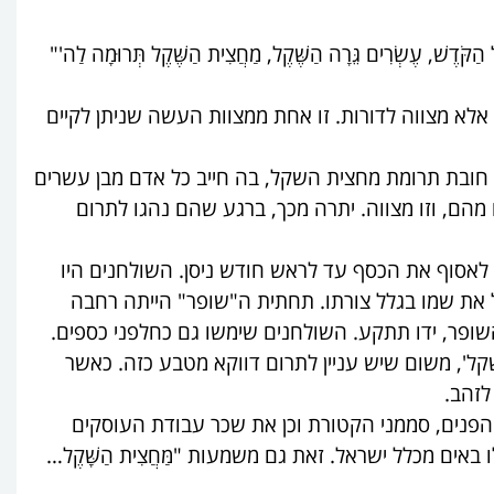
ל הַקֹּדֶשׁ, עֶשְׂרִים גֵּרָה הַשֶּׁקֶל, מַחֲצִית הַשֶּׁקֶל תְּרוּמָה לַה'"
לא מצווה לדורות. זו אחת ממצוות העשה שניתן לקיים
 חובת תרומת מחצית השקל, בה חייב כל אדם מבן עשרים
מהם, וזו מצווה. יתרה מכך, ברגע שהם נהגו לתרום
 לאסוף את הכסף עד לראש חודש ניסן. השולחנים היו
 את שמו בגלל צורתו. תחתית ה"שופר" הייתה רחבה
השופר, ידו תתקע. השולחנים שימשו גם כחלפני כספים.
', משום שיש עניין לתרום דווקא מטבע כזה. כאשר
לזהב.
הפנים, סממני הקטורת וכן את שכר עבודת העוסקים
ים מכלל ישראל. זאת גם משמעות "מַּחֲצִית הַשָּׁקֶל…