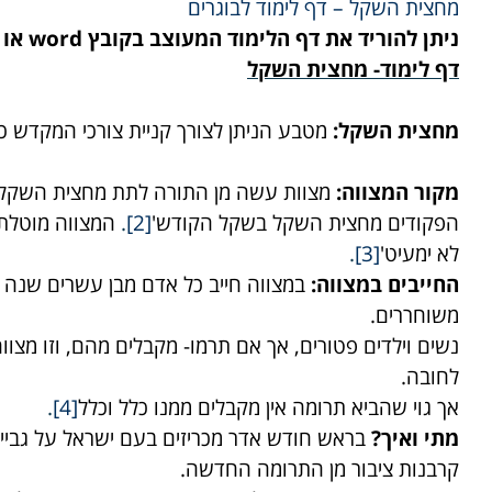
מחצית השקל – דף לימוד לבוגרים
ניתן להוריד את דף הלימוד המעוצב בקובץ word או pdf
דף לימוד- מחצית השקל
מחצית השקל:
מטבע הניתן לצורך קניית צורכי המקדש כגו
מקור המצווה:
מצוות עשה מן התורה לתת מחצית השקל
הפקודים מחצית השקל בשקל הקודש'
[2]
.
המצווה מוטלת 
לא ימעיט'
[3]
.
החייבים במצווה:
במצווה חייב כל אדם מבן עשרים שנה ומ
משוחררים.
נשים וילדים פטורים, אך אם תרמו- מקבלים מהם, וזו מצו
לחובה.
אך גוי שהביא תרומה אין מקבלים ממנו כלל וכלל
[4]
.
מתי ואיך?
בראש חודש אדר מכריזים בעם ישראל על גביי
קרבנות ציבור מן התרומה החדשה.