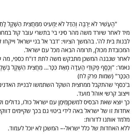
"הֶעָשִׁיר לֹא יַרְבֶּה וְהַדַּל לֹא יַמְעִיט מִמַּחֲצִית הַשָּׁקֶל ל
מיד לאחר שיורד משה מהר סיני בי' בתשרי עובר קול במחנ
לבנות בית לה'. בהמשך הציווי: 'דבר אל בני ישראל וייקח
המכובדת מכולן, תרומה הבאה מכל עם ישראל.
לאחר שנבנה המשכן מתבקש משה לתת דו"ח כספי, מה עש
נאמר: "וְכֶסֶף פְּקוּדֵי הָעֵדָה מְאַת כִּכָּר… מַחֲצִית הַשֶּׁקֶל בְּשֶׁק
הַכִּכָּר" (שמות פרק לח)
ב'כסף' שהתקבל ממחצית השקל השתמשו לבניית האדנים. 
וייצוב קרשי אוהל מועד.
כך יוצא שאת הבסיס למשכןמִימֵן עם ישראל כולו, גדולים
אחדות זו של ישראל באה לידי ביטוי גם בכך שקיימים דו
מלמד אותנו לדורות:
ללא האחדות של כלל ישראל-– המשכן לא יוכל לעמוד.