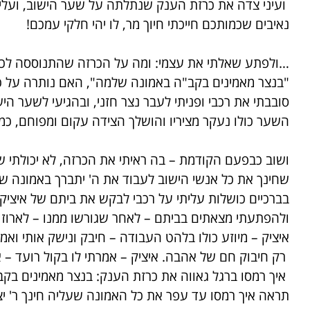
ועיני צדה את כרזת הענק שנתלתה על שער הישוב, ועליה 
נאיבים שכמותכם חייכתי חיוך מר, לו יהי חלקי עמכם!
…ולפתע שאלתי את עצמי: ומה על הכרזה שהתנוססה לכל 
"בנצר מאמינים בקב"ה באמונה שלמה", האם נותרה על 
סובבתי את רכבי ופניתי לעבר נצר חזני, ובהגיעי לשער היש
השער כולו נעקר מציריו והושלך הצידה עקום ומפוחם, כמ
ושוב כבפעם הקודמת – בה ראיתי את הכרזה, לא יכולתי ש
שחינך את כל אנשי הישוב לעבוד את ה' יתברך באמונה של
בברכיים כושלות עליתי על רכבי לבקש את ביתם של איציק 
ולהפתעתי מצאתים בביתם – לאחר שגורשו ממנו – לארוז 
איציק – מיוזע כולו בלהט העבודה – חיבק ונישק אותי ואמר
רק חיבוק חם של אהבה. איציק – אמרתי לו בקול רועד – א
איך רמסו ברגל גאווה את כרזת הענק: בנצר מאמינים בק
תראה איך רמסו עד עפר את כל האמונה שעליה חינך ר' י