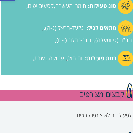
סוג פעילות:
חומרי העשרה
קטעים יפים
מתאים לגיל:
גלעד-הראל (ג-ה)
,
חב"ב (ט ומעלה)
נווה-נחלה (ו-ח)
,
רמת פעילות:
יום חול
עמוקה
שבת
,
,
קבצים מצורפים
לפעולה זו לא צורפו קבצים