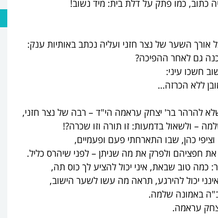
כתוב, כמו פתק על דלת בית: מיד נשוב!
אורך השער של נצר חזני ועליה נכתב באותיות ענק:
כנה גם לאחר ההפיכה?
וב חשכו עיני:
ובן ללא הכרזה…
לא להרהר בר' יצחק עראמה הי"ד – רבה של נצר חזני,
מה – ולשאול בדמעות: זו תורה וזו שכרה?!
וציפי כהן, שבו התארחתי פעם ופעמיים,
את חפציהם ולפרק את מה שניתן – לפני שיהרס כליל.
: כמה טוב שבאת, איני יכול להציע לך כוס תה,
ינני יכול להירגע, תראה מה עשו לשער הישוב,
ב"ה באמונה שלמה.
צחק עראמה.