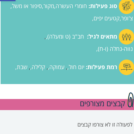
סוג פעילות:
חומרי העשרה
מקור
סיפור או משל
צ'ופר
קטעים יפים
מתאים לגיל:
חב"ב (ט ומעלה)
,
נווה-נחלה (ו-ח)
רמת פעילות:
יום חול
עמוקה
קלילה
שבת
,
,
,
קבצים מצורפים
לפעולה זו לא צורפו קבצים