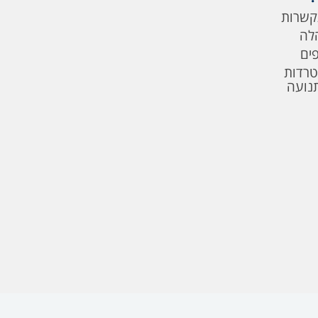
קשרות
לה
פים
טרדות
תנועה