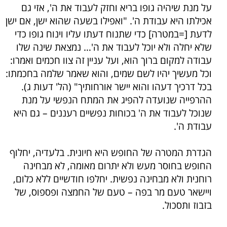
על מנת שיהיה גופו בריא וחזק לעבוד את ה', אזי גם
אכילתו היא עבודת ה'. "ואפילו בשעה שהוא ישן, אם ישן
לדעת [=במטרה] כדי שתנוח דעתו עליו וינוח גופו כדי
שלא יחלה ולא יוכל לעבוד את ה'… נמצאת שינה שלו
עבודה למקום ברוך הוא, ועל עניין זה צוו חכמים ואמרו:
וכל מעשיך יהיו לשם שמים, והוא שאמר שלמה בחכמתו:
בכל דרכיך דעהו והוא יישר אורחותיך" (הל' דעות ג).
ההרפייה שנועדה להפיג את המתח הנפשי על מנת
שנוכל לעבוד את ה' בכוחות נפשיים רעננים – גם היא
עבודת ה'.
הגדרת המטרה של החופש היא חיונית. בלעדיה, יחלוף
החופש בחוסר מעש ולא יתרום מאומה, לא מבחינה
רוחנית ולא מבחינה נפשית. יחלפו חודשיים ללא כלום,
ויישאר טעם מר בפה – טעם של החמצה ופספוס, של
בזבוז ותסכול.