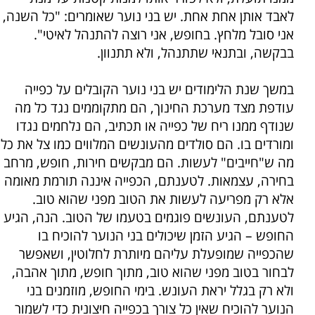
לאבד אותן אחת אחת. יש בני נוער שאומרים: "כל השנה,
אני סובל מלחץ. בחופש, אני רוצה להתנהל לאיטי".
בבקשה, ובתנאי שתתנהל, ולא תתנוון.
במשך שנת הלימודים יש בני נוער הקובלים על כפייה
עודפת מצד מערכת החינוך, הם מתקוממים נגד כל מה
שנודף ממנו ריח של כפייה או תכתיב, הם נלחמים נגדו
ומורדים בו. הם סולדים מהעונשים המלווים כמו צל את כל
מה ש"חייבים" לעשות. הם מבקשים חירות, חופש, מרחב
בחירה, עצמאות. לטענתם, הכפייה איננה תורמת מאומה
אלא רק מפריעה לעשות את הטוב מפני שהוא טוב.
לטענתם, העונשים פוגמים בטעמו של הטוב. הנה, הגיע
החופש – הגיע הזמן שיכולים בני הנוער להוכיח בו
שהכפייה שמופעלת עליהם מיותרת לחלוטין, ושאפשר
לבחור בטוב מפני שהוא טוב, מתוך חופש, מתוך אהבה,
ולא רק בגלל יראת העונש. בימי החופש, מוזמנים בני
הנוער להוכיח שאין כל צורך בכפייה חיצונית כדי לשמור