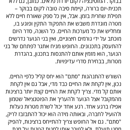
בבוקר. המוטיבציה לקום יורדת פלאים. כמובן, גם ללא
תכנית-יום ברורה, קיימת סיבה טובה לקום בבוקר –
תפילת שחרית בזמן. אבל, אין כל ספק שאורח חיים ללא
מטרה מוגדרת משבש את התפקוד התקין ופוגע בו,
ומחליש את כל מערכות החיים. כל השנה, סדר היום
מוכתב על ידי גורמים חיצוניים, ואין בני הנוער נדרשים
להתעסק בתכנונים. החופש מניח אתגר לפתחם של בני
הנוער, הוא מזמין אותם להתנסות בתכנון, בהגדרת
מטרות, בבחירת סדרי עדיפויות.
השורש להתנהגות "סתם" הוא יחס קליל כלפי החיים.
נכון, אין לקחת את החיים כבד מדי, אבל גם אין לקחת
אותם קל מדי. צריך לקחת את החיים קצת יותר ברצינות
מהמקובל אצל הנוער ולהעריך את הפוטנציאל שטמון
אפילו ברגע אחד. רגע אחד יכול לשרת מטרות נעלות
ולהועיל לחברה, ובאותה מידה הוא יכול להתבזבז לריק,
"סתם". גם אל החופש צריך להתייחס ברצינות, להפיק
ממנו תועלת, ולא לפורר אותו למנות קטנות על מנת