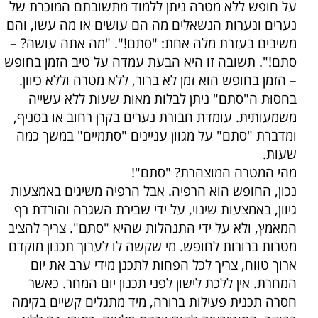
על חופש ללא מטרה ניתן ללמוד מתשובתם המוכרת של
נערים ונערות הנשאלים מה הם עושים או מה עשו, והם
משיבים בעזרת מלה אחת: "סתם!". "מה אתה עושה? –
סתם!". תשובה זו היא הבעת עמדה על טיב הזמן בחופש
– הזמן בחופש הוא זמן לא ברור, ללא מטרה וללא כיוון.
בחסוּת ה"סתם" ניתן לבלות מאות שעות ללא עשייה
משמעותית. עומדת חבורת נערים בקרן רחוב או בסניף,
ומדברת "סתם" על מגוון עניינים "סתמיים" במשך כמה
שעות.
מהי המטרה המוצהרת? "סתם"!
נכון, החופש הוא הרפיה. אבל הרפיה משיגים באמצעות
גיוון, באמצעות שינוי, על ידי שבירת השגרה והורדת רף
המאמץ, ולא על ידי התנהלות שהיא "סתם". צריך להציב
מטרות ברורות לחופש. מי שקשה לו לערוך תכנון מוקדם
ארוך טווח, צריך לכל הפחות לתכנן מידי ערב את יום
המחרת. אין ללכת לישון לפני תכנון יום המחר. כאשר
חסרה תכנית פעילות ברורה, מיד מתגלים קשיים בקימה