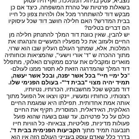
מצביא, עסק בניהול הממלכה, ואף היה עסוק
בשאלות פרטיות של טהרת המשפחה, כיצד אם כן
מבקש דוד להשתחרר מכל אלו ולהיות צפון כל חייו
בבית המדרש? האם חלילה חושב דוד שכל עיסוקיו
הם דברים בטלים?
יש להבין, שאין כוונת דוד המלך להתנתק חלילה מן
החיים ולעזוב את כל מפעליו המעשיים והנהגתו את
המלכות, אלא, שמתוך העולם העליון שבו הוא שרוי,
מתוך ההכרה ש "ד' אורי וישעי", שהמציאות וכוחותיה
מוארים ומקבלים את ערכם ממקורם האלוקי, מתפלל
דוד המלך שהמדרגה הזאת לא תסור ממנו לעולם-
"
כל ימיי חיי" בכל אשר יפנה, ובכל אשר יעשה,
תמיד יהיה מצוי "בבית ד'"- בעולם
הפנימי שלו.
דוד מבקש שכל מחשבותיו, הכרותיו, נטיותיו,
רצונותיו, כוחותיו ומעשיו, יינקו ויצאו אל הפועל מתוך
אותה אמת אחדותית. תפילתו היא שמגמת החיים
האלוקית, האידאלית, המוסרית, תקיף את החיים
כולם על כל פרטיהם, עד שגם בשעה שהוא פועל
פעולות מדיניות, פוליטיות, צבאיות- כל הוויות חייו
תנבענה תמיד מתוך
הקביעות הפנימית בבית ד'.
בדרך כלל שאדם עוסק בענייני העולם הזה אין הוא