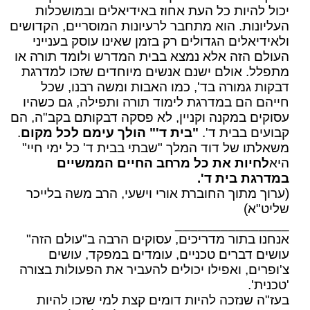
יכול להיות כל העת אחוז באידיאלים ובמושכלות
העליונות. הוא מתחבר לרעיונות המוסריים, הקדושים
ולאידיאלים הגדולים רק בזמן שאינו עוסק בענייני
העולם הזה אלא נמצא בבית המדרש ולומד תורה או
מתפלל. אולם ישנם אנשים מיוחדים שזכו למדרגת
דבקות גמורה בד', כמו האבות ומשה רבנו, שכל
חייהם הם במדרגת לימוד תורה ותפילה, גם כשהיו
עסוקים במקנה וקניין, לא פסקה דבקותם בקב"ה, הם
קבועים בבית ד'.
"בית ד'"
הולך עימם לכל מקום
.
משאלתו של דוד המלך "שבתי בבית ד' כל ימי חיי"
היא
לחיות את כל מרחב החיים הממשיים
במדרגת בית ד'.
(ערוך מתוך החוברת אורי וישעי, הרב משה בלייכר
שליט"א)
_______________
אנחנו בתור מדריכים, עסוקים הרבה ב"עולם הזה"
עושים דברים טכניים, עומדים במפקד, עושים
צ'ופרים, ואפילו יכולים להעביר את הפעולות בצורה
'טכנית'.
בעז"ה שנזכה להיות דומים קצת למי שזכו להיות