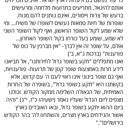
כל עוד נפשם בם ולעלות לארץ ישראל. אויבים מכריחים
אותם להיגאל, מתריעים בתרועות מלחמה ומרעישים
ברעש של צרות וייסורים, ואינם נותנים להם מנוח.
שופרות של חיות טמאות נעשים לשופרו של משיח… ומי
שלא שמע לקול השופר הראשון, ואף לקול השופר השני
לא שמע, שומע בעל כורחו בקול השופר האחרון…
אולם, על שופר זה אין לברך- "אין מברכין על כוס של
פורענות" (ברכות נ"א, ב')
ואנו מתפללים "תקע בשופר גדול לחירותנו", אל תביאנו
לידע חרות באמצעות שופר קטן של תרועות- פורענויות,
ואף גם שופר בינוני אינו ראוי לעם ה' עם קדוש, אלא
בקשתנו היא "תקע בשופר גדול", בשופרה של החרות
האמיתית, של הגאולה השלימה ממקור הקודש. וכולנו
מצפים ליום הגדול שעליו נאמר (ישעיהו כ"ז, י"ג) "והיה
ביום ההוא יתקע בשופר גדול, ובאו האובדים בארץ
אשור והנידחים בארץ מצרים, והשתחוו לה' בהר הקודש
בירושלים!"."