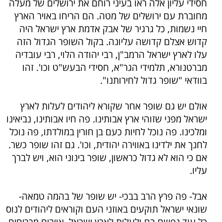
חסידי עליון אלה ראו בעיני רוחם את ירושלים של מעלה
מחוברת עם ירושלים של מטה. הם הריחו באויר הארץ
חיי נשמות, כל גרגיר של אבק אדמת ארץ ישראל היה
קדוש אצלם קדושה עליונה. בקול השופר הגדול הזה
עלו לארץ ישראל הרמב"ן, רבי יהודה הלוי, רבי עובדיה
מברטנורא, תלמידי הגר"א, חסידי הבעש"ט וכו'. זהו
בוודאי "שופר גדול לחירותנו".
אולם יש גם שופר אחר שקורא ליהודים לעלות לארץ
ישראל מפני שזוהי ארץ אבותינו. פה חיו אבותינו, נביאינו
ומלכינו. פה נוכל לחיות כעם בן חורין במולדתו, פה נוכל
לחנך את ילדינו באווירה יהודית, וכו'. גם זהו שופר כשר.
אם כי הוא לא גדול כראשון, שופר בינוני הוא, ויש לברך
עליו.
אבל- פה פרץ הרב בבכי- יש שופר של בהמה טמאה-
שונאי ישראל תוקעים באוזני העם וקוראים ליהודים לנוס