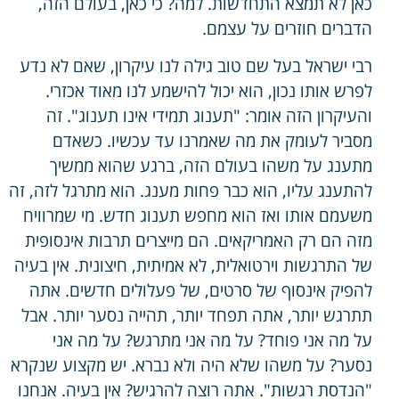
כאן לא תמצא התחדשות. למה? כי כאן, בעולם הזה,
הדברים חוזרים על עצמם.
רבי ישראל בעל שם טוב גילה לנו עיקרון, שאם לא נדע
לפרש אותו נכון, הוא יכול להישמע לנו מאוד אכזרי.
והעיקרון הזה אומר: "תענוג תמידי אינו תענוג". זה
מסביר לעומק את מה שאמרנו עד עכשיו. כשאדם
מתענג על משהו בעולם הזה, ברגע שהוא ממשיך
להתענג עליו, הוא כבר פחות מענג. הוא מתרגל לזה, זה
משעמם אותו ואז הוא מחפש תענוג חדש. מי שמרוויח
מזה הם רק האמריקאים. הם מייצרים תרבות אינסופית
של התרגשות וירטואלית, לא אמיתית, חיצונית. אין בעיה
להפיק אינסוף של סרטים, של פעלולים חדשים. אתה
תתרגש יותר, אתה תפחד יותר, תהייה נסער יותר. אבל
על מה אני פוחד? על מה אני מתרגש? על מה אני
נסער? על משהו שלא היה ולא נברא. יש מקצוע שנקרא
"הנדסת רגשות". אתה רוצה להרגיש? אין בעיה. אנחנו