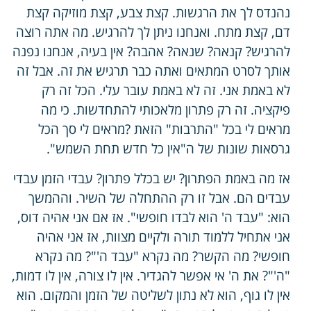
נהנדס לך את הרגשות. קצת צבע, קצת מוזיקה קצת
דם, קצת מתח. ואנחנו ניתן לך להרגיש. מה אתה רוצה
להרגיש? קנאה? שנאה? אהבה? אין בעיה, אנחנו נפנה
אותך לסרט המתאים ואתה כבר תרגיש את זה. אבל זה
לא באמת אני. זה לא באמת עובר עלי. הכל זה רק
פיקציה. זה רק פתרון מלאכותי להתחדשות. כי מה
מראים לי בכל "התרבות" הזאת ?מראים לי סך הכל
גרסאות שונות של ה"אין כל חדש תחת השמש".
אז מה באמת הפתרון? יש בכלל פתרון? עבדי הזמן עבדי
עבדים הם. אבל זו רק ההתחלה של השיר. וההמשך
הוא: "עבד ה' הוא לבדו חופשי". אז אם אני אהיה דוס,
אני אתחיל ללמוד תורה ולקיים מצוות, אז אני אהיה
חופשי? מה הקשר? מה נקרא "עבד ה'"? מה נקרא
"ה'"? את ה' אי אפשר להגדיר. אין לו צורה, אין לו דמות,
אין לו גוף, הוא לא נתון לשליטה של הזמן והמקום. הוא