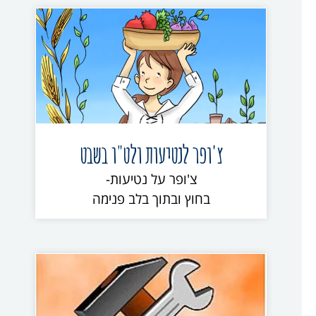
צ'ופר לנטיעות ולט"ו בשבט
צ'ופר על נטיעות-
בחוץ ובתוך בלב פנימה