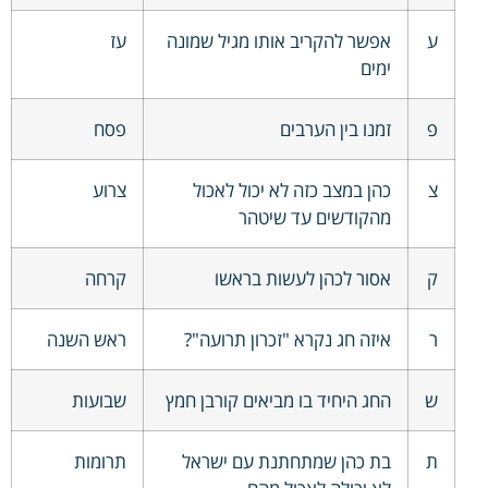
ע
אפשר להקריב אותו מגיל שמונה
עז
ימים
פ
זמנו בין הערבים
פסח
צ
כהן במצב כזה לא יכול לאכול
צרוע
מהקודשים עד שיטהר
ק
אסור לכהן לעשות בראשו
קרחה
ר
איזה חג נקרא "זכרון תרועה"?
ראש השנה
ש
החג היחיד בו מביאים קורבן חמץ
שבועות
ת
בת כהן שמתחתנת עם ישראל
תרומות