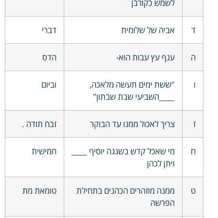
לשמש כקורבן
ד
אביה של שלומית
דברי
ה
ענף עץ עבות הוא-
הדס
ו
"ששת ימים תעשה מלאכה,
וביום
____השביעי שבת שבתון"
ז
צריך לאכול ממנו עד הבוקר
זבח תודה .
ח
מי שאכל קדש בשגגה יוסיף ____
חמישית
ויתן לכהן
ט
ממנה מוזהרים הכהנים בתחילת
טומאת מת
הפרשה