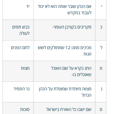
י
אם הכהן שובר אותה הוא לא יכול
יד
לעבוד במקדש
כ
מקריבים בקורבן העומר-
כבש תמים
לעולה
ל
מכינים ממנו 12 שמחולקים לשש
לחם הפנים
זוגות
מ
החג נקרא על שם האוכל
מצות
שאוכלים בו-
נ
מצווה מיוחדת שמוטלת על הכהן
נר התמיד
הגדול
ס
שם ישבו כל האזרח בישראל
סוכות