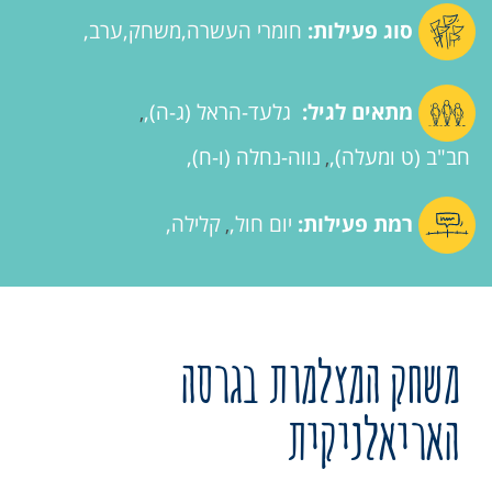
סוג פעילות:
חומרי העשרה
משחק
ערב
מתאים לגיל:
גלעד-הראל (ג-ה)
,
חב"ב (ט ומעלה)
נווה-נחלה (ו-ח)
,
רמת פעילות:
יום חול
קלילה
,
משחק המצלמות בגרסה
האריאלניקית