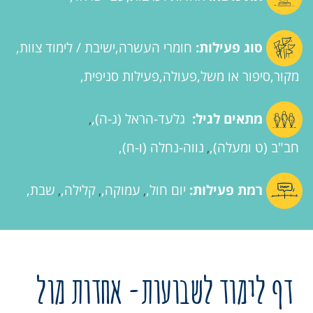
סוג פעילות:
חומרי העשרה
ישיבת / לימוד צוות
מקור
סיפור או משל
פעולה
פעילות סניפית
מתאים לגיל:
גלעד-הראל (ג-ה)
,
חב"ב (ט ומעלה)
נווה-נחלה (ו-ח)
,
רמת פעילות:
יום חול
עמוקה
קלילה
שבת
,
,
,
דף לימוד לשבועות- אחדות מול