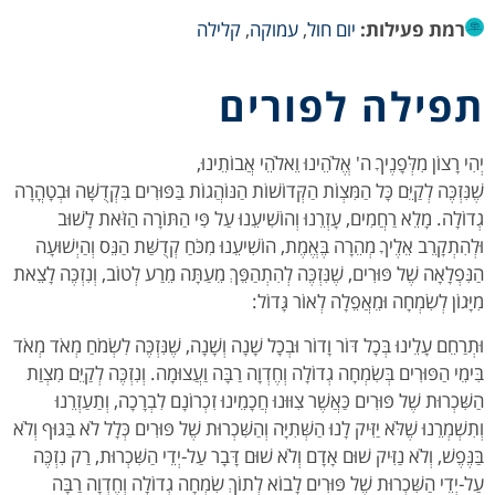
רמת פעילות:
יום חול
,
עמוקה
,
קלילה
תפילה לפורים
יְהִי רָצוֹן מִלְּפָנֶיךָ ה' אֱלֹהֵינוּ וֵאלֹהֵי אֲבוֹתֵינוּ,
שֶׁנִּזְכֶּה לְקַיֵּם כָּל הַמִּצְוֹת הַקְּדוֹשׁוֹת הַנּוֹהֲגוֹת בַּפּוּרִים בִּקְדֻשָּׁה וּבְטָהֳרָה
גְדוֹלָה. מָלֵא רַחֲמִים, עָזְרֵנוּ וְהוֹשִׁיעֵנוּ עַל פִּי הַתּוֹרָה הַזֹּאת לָשׁוּב
וּלְהִתְקָרֵב אֵלֶיךָ מְהֵרָה בֶּאֱמֶת, הוֹשִׁיעֵנוּ מִכֹּחַ קְדֻשַּׁת הַנֵּס וְהַיְשׁוּעָה
הַנִּפְלָאָה שֶׁל פּוּרִים, שֶׁנִּזְכֶּה לְהִתְהַפֵּךְ מֵעַתָּה מֵרַע לְטוֹב, וְנִזְכֶּה לָצֵאת
מִיָּגוֹן לְשִׂמְחָה וּמֵאֲפֵלָה לְאוֹר גָּדוֹל:
וּתְרַחֵם עָלֵינוּ בְּכָל דּוֹר וָדוֹר וּבְכָל שָׁנָה וְשָׁנָה, שֶׁנִּזְכֶּה לִשְׂמֹחַ מְאֹד מְאֹד
בִּימֵי הַפּוּרִים בְּשִׂמְחָה גְדוֹלָה וְחֶדְוָה רַבָּה וַעֲצוּמָה. וְנִזְכֶּה לְקַיֵּם מִצְוַת
הַשִּׁכְרוּת שֶׁל פּוּרִים כַּאֲשֶׁר צִוּוּנוּ חֲכָמֵינוּ זִכְרוֹנָם לִבְרָכָה, וְתַעַזְרֵנוּ
וְתִשְׁמְרֵנוּ שֶׁלֹּא יַזִּיק לָנוּ הַשְּׁתִיָּה וְהַשִּׁכְרוּת שֶׁל פּוּרִים כְּלָל לֹא בַּגּוּף וְלֹא
בַּנֶּפֶשׁ, וְלֹא נַזִּיק שׁוּם אָדָם וְלֹא שׁוּם דָּבָר עַל-יְדֵי הַשִּׁכְרוּת, רַק נִזְכֶּה
עַל-יְדֵי הַשִּׁכְרוּת שֶׁל פּוּרִים לָבוֹא לְתוֹךְ שִׂמְחָה גְדוֹלָה וְחֶדְוָה רַבָּה