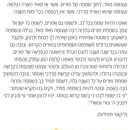
וַעֲצוּמָה מְאֹד, לְתוֹךְ שִׂמְחָה שֶׁל פּוּרִים, אֲשֶׁר אָז מֵאִיר הֶאָרָה נִפְלָאָה
וַעֲצוּמָה שֶׁהוּא הֶאָרַת מָרְדְּכַי, אֲשֶׁר אֵין דֻּגְמָתָהּ בְּכָל יְמוֹת הַשָּׁנָה:
וְאֶזְכֶּה לִהְיוֹת שָׂמֵחַ בְּכָל לֵב, וּלְשַׂמֵּחַ גַּם אֲחֵרִים, לְשַׂמֵּחַ כָּל יִשְׂרָאֵל
עַמֶּךָ בְּשִׂמְחַת פּוּרִים בְּחֶדְוָה רַבָּה וַעֲצוּמָה מְאֹד מְאֹד, נָגִילָה וְנִשְׂמְחָה
בִּישׁוּעָתֶךָ בְּשִׂמְחָה אֲמִיתִּית בְּאֹפֶן שֶׁיִּהְיֶה לְךָ לְנַחַת וּלְרָצוֹן, וּתְקַבֵּל
שַׁעֲשׁוּעִים גְּדוֹלִים מִשְּׁתִיָּתֵנוּ וְשִׂמְחוֹתֵינוּ בַּפּוּרִים הַקָּדוֹשׁ. וְנִזְכֶּה גַּם
עַתָּה בְּכָל שָׁנָה וְשָׁנָה לְהַנֵּס הַגָּדוֹל וְהַיְשׁוּעָה הַנִּפְלָאָה שֶׁל פּוּרִים,
לְהַכְנִיעַ וּלְגָרֵשׁ וְלַעֲקוֹר וּלְבַטֵּל מֵאִתָּנוּ קְלִפַּת הָמָן עֲמָלֵק וְזֻהֲמָתוֹ
הַגְּדוֹלָה וְלִמְחוֹת שְׁמוֹ וְזִכְרוֹ מִן הָעוֹלָם, וּלְטַהֵר עַצְמֵנוּ מִזֻּהֲמָתוֹ בִּקְדֻשָּׁה
וּבְטָהֳרָה גְדוֹלָה, וּלְהַמְשִׁיךְ עָלֵינוּ קְדֻשַּׁת מָרְדְּכַי וְאֶסְתֵּר, וְנִזְכֶּה לְהַמְשִׁיךְ
שִׂמְחַת פּוּרִים עַל כָּל הַשָּׁנָה כֻּלָּהּ, לִשְׂמֹחַ תָּמִיד בְּךָ בְּשִׂמְחָה וְחֶדְוָה
רַבָּה בֶּאֱמֶת, וְנִזְכֶּה לִהְיוֹת בְּשִׂמְחָה תָמִיד, וִיקֻיַּם בָּנוּ מִקְרָא שֶׁכָּתוּב:
"כִּי בוֹ יִשְׂמַח לִבֵּנוּ כִּי בְשֵׁם קָדְשׁוֹ בָטָחְנוּ. יִהְיוּ לְרָצוֹן אִמְרֵי פִי וְהֶגְיוֹן לִבִּי
לְפָנֶיךָ ה' צוּרִי וְגוֹאֲלִי":
(ליקוטי תפילות)