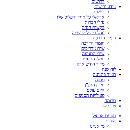
דרושים
מידע ורישום
רישום
אריאלי כל אחד והפלוס שלו
נהלי חברות
בקשות הנחה
נוהל ביטול הרשמה
חומרי הדרכה
חומרי הדרכה
שות מדריכים
שירי התנועה
סמלי התנועה
מדור חודש ארגון
לוח שנה
תמיד בתנועה
מחנה
חידון התנ”ך
קיום עולם
פעילויות הסניפים
תרומה
צור קשר
תנועת אריאל
אודות
מי אנחנו