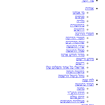
צור קשר
אודות
מי אנחנו
סניפים
גלריה
בתקשורת
דרושים
חומרי הדרכה
חומרי הדרכה
שות מדריכים
שירי התנועה
סמלי התנועה
מדור חודש ארגון
מידע ורישום
רישום
אריאלי כל אחד והפלוס שלו
בקשות הנחה
נוהל ביטול הרשמה
לוח שנה
תמיד בתנועה
מחנה
חידון התנ”ך
קיום עולם
פעילויות הסניפים