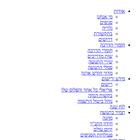
אודות
מי אנחנו
סניפים
גלריה
בתקשורת
דרושים
חומרי הדרכה
חומרי הדרכה
שות מדריכים
שירי התנועה
סמלי התנועה
מדור חודש ארגון
מידע ורישום
רישום
אריאלי כל אחד והפלוס שלו
בקשות הנחה
נוהל ביטול הרשמה
לוח שנה
תמיד בתנועה
מחנה
חידון התנ”ך
קיום עולם
פעילויות הסניפים