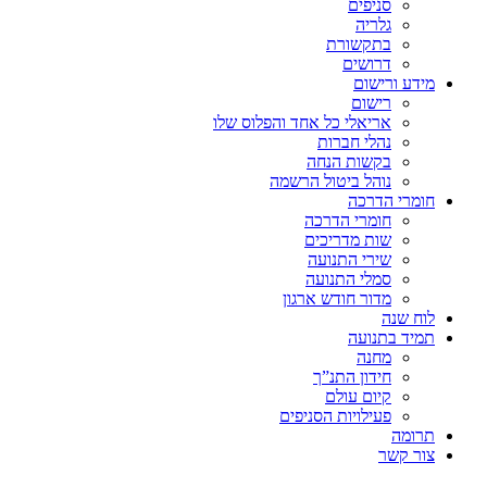
סניפים
גלריה
בתקשורת
דרושים
מידע ורישום
רישום
אריאלי כל אחד והפלוס שלו
נהלי חברות
בקשות הנחה
נוהל ביטול הרשמה
חומרי הדרכה
חומרי הדרכה
שות מדריכים
שירי התנועה
סמלי התנועה
מדור חודש ארגון
לוח שנה
תמיד בתנועה
מחנה
חידון התנ”ך
קיום עולם
פעילויות הסניפים
תרומה
צור קשר