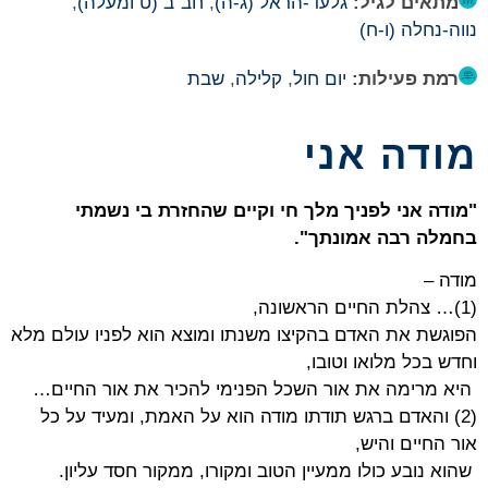
מתאים לגיל:
גלעד-הראל (ג-ה)
,
חב"ב (ט ומעלה)
,
נווה-נחלה (ו-ח)
רמת פעילות:
יום חול
,
קלילה
,
שבת
מודה אני
"מודה אני לפניך מלך חי וקיים שהחזרת בי נשמתי
בחמלה רבה אמונתך".
מודה –
(1)… צהלת החיים הראשונה,
הפוגשת את האדם בהקיצו משנתו ומוצא הוא לפניו עולם מלא
וחדש בכל מלואו וטובו,
היא מרימה את אור השכל הפנימי להכיר את אור החיים…
(2) והאדם ברגש תודתו מודה הוא על האמת, ומעיד על כל
אור החיים והיש,
שהוא נובע כולו ממעיין הטוב ומקורו, ממקור חסד עליון.