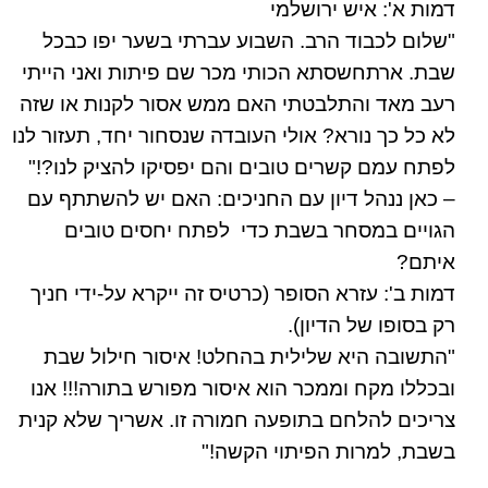
דמות א': איש ירושלמי
"שלום לכבוד הרב. השבוע עברתי בשער יפו כבכל
שבת. ארתחשסתא הכותי מכר שם פיתות ואני הייתי
רעב מאד והתלבטתי האם ממש אסור לקנות או שזה
לא כל כך נורא? אולי העובדה שנסחור יחד, תעזור לנו
לפתח עמם קשרים טובים והם יפסיקו להציק לנו?!"
– כאן ננהל דיון עם החניכים: האם יש להשתתף עם
הגויים במסחר בשבת כדי לפתח יחסים טובים
איתם?
דמות ב': עזרא הסופר (כרטיס זה ייקרא על-ידי חניך
רק בסופו של הדיון).
"התשובה היא שלילית בהחלט! איסור חילול שבת
ובכללו מקח וממכר הוא איסור מפורש בתורה!!! אנו
צריכים להלחם בתופעה חמורה זו. אשריך שלא קנית
בשבת, למרות הפיתוי הקשה!"