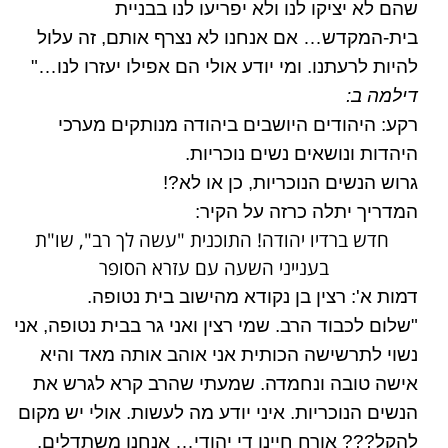
שהם לא יציקו לנו ולא יפריעו לנו בבניית
בית-המקדש… אם אנחנו לא נצרף אותם, זה עלול
להיות לרעתנו. ומי יודע אולי הם אפילו יעזרו לנו…"
דילמה ב:
רקע: היהודים היושבים ביהודה מנותקים מערכי
היהדות ונושאים נשים נוכריות.
גרוש הנשים הנוכריות, כן או לא?!
המדריך יתלה כרזה על הקיר:
חדש ברדיו יהודה! התוכנית "עשה לך רב", שו"ת
בענייני השעה עם עזרא הסופר
דמות א': רצין בן נקודא מהישוב בית נטופה.
"שלום לכבוד הרב. שמי רצין ואני גר בבית נטופה, אני
נשוי לתרשישה הכותית אני אוהב אותה מאד והיא
אישה טובה ונחמדה. שמעתי שהרב קרא לגרש את
הנשים הנוכריות. איני יודע מה לעשות. אולי יש מקום
להקל??? אורח חיינו די יהודי… אנחנו משתדלים,