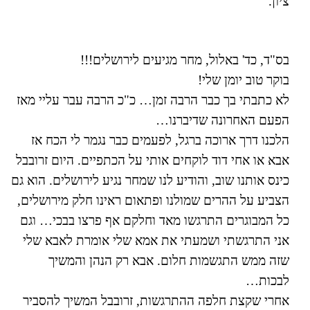
ציון.
בס"ד, כד' באלול, מחר מגיעים לירושלים!!!
בוקר טוב יומן שלי!
לא כתבתי בך כבר הרבה זמן… כ"כ הרבה עבר עליי מאז
הפעם האחרונה שדיברנו…
הלכנו דרך ארוכה ברגל, לפעמים כבר נגמר לי הכח אז
אבא או אחי דוד לוקחים אותי על הכתפיים. היום זרובבל
כינס אותנו שוב, והודיע לנו שמחר נגיע לירושלים. הוא גם
הצביע על ההרים שמולנו ופתאום ראינו חלק מירושלים,
כל המבוגרים התרגשו מאד וחלקם אף פרצו בבכי… וגם
אני התרגשתי ושמעתי את אמא שלי אומרת לאבא שלי
שזה ממש התגשמות חלום. אבא רק הנהן והמשיך
לבכות…
אחרי שקצת חלפה ההתרגשות, זרובבל המשיך להסביר