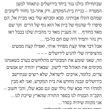
שבתחילה כולנו נגור ביחד בירושלים ונתאחד למען
המטרה – בניית בית-המקדש, ורק אחר-כך נחזור לישובים
שמהם הוגלו אבותינו. סבא וסבתא שלי באו מבית אל, הם
סיפרו לי שהנוף של בית אל הוא נוף של הרים וקר שם
מאד בחורף… זה מעניין מאד כי מהבית שלנו בבבל ראו
רק נהר ותמיד היה שם חם כל-כך…
אבל דבר אחד קצת מפחיד אותי, ואפילו קצת ממעיט
מהציפייה שלי להגיע לירושלים – – –
וזה, שאני שומע את המבוגרים מתלחשים בערב כשאנחנו
מקימים את האוהל כדי לישון, שבארץ יהודה יש אנשים
צרים, כלומר, אויבים לישראל, שלא רוצים שנתיישב
בירושלים ונבנה מחדש את בית המקדש, ואני לא מבין
למה?! הרי סבא שלי נולד שם וגם סבא שלו, והכי חשוב –
הקב"ה הבטיח לנו בספר התורה שהארץ שייכת לנו…
אני מקווה שיהיה בסדר…