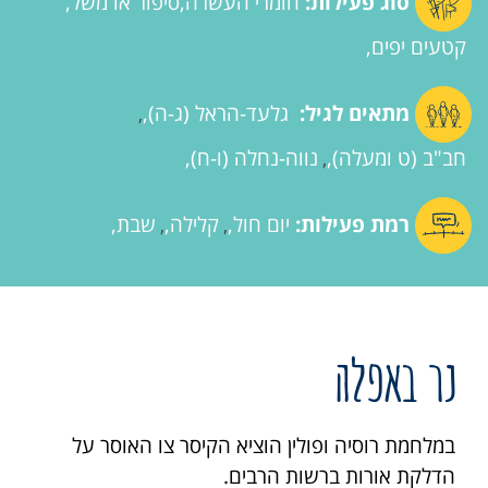
סוג פעילות:
חומרי העשרה
סיפור או משל
קטעים יפים
מתאים לגיל:
גלעד-הראל (ג-ה)
,
חב"ב (ט ומעלה)
נווה-נחלה (ו-ח)
,
רמת פעילות:
יום חול
קלילה
שבת
,
,
נר באפלה
במלחמת רוסיה ופולין הוציא הקיסר צו האוסר על
הדלקת אורות ברשות הרבים.