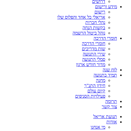
דרושים
מידע ורישום
רישום
אריאלי כל אחד והפלוס שלו
נהלי חברות
בקשות הנחה
נוהל ביטול הרשמה
חומרי הדרכה
חומרי הדרכה
שות מדריכים
שירי התנועה
סמלי התנועה
מדור חודש ארגון
לוח שנה
תמיד בתנועה
מחנה
חידון התנ”ך
קיום עולם
פעילויות הסניפים
תרומה
צור קשר
תנועת אריאל
אודות
מי אנחנו