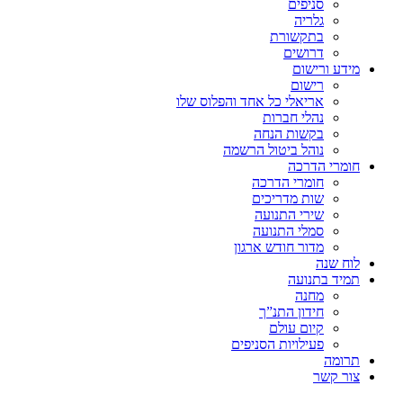
סניפים
גלריה
בתקשורת
דרושים
מידע ורישום
רישום
אריאלי כל אחד והפלוס שלו
נהלי חברות
בקשות הנחה
נוהל ביטול הרשמה
חומרי הדרכה
חומרי הדרכה
שות מדריכים
שירי התנועה
סמלי התנועה
מדור חודש ארגון
לוח שנה
תמיד בתנועה
מחנה
חידון התנ”ך
קיום עולם
פעילויות הסניפים
תרומה
צור קשר