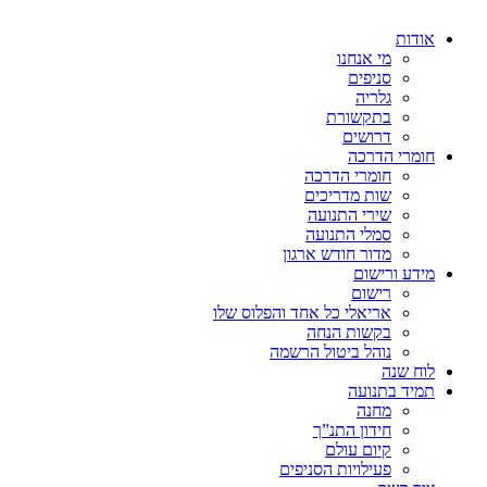
אודות
מי אנחנו
סניפים
גלריה
בתקשורת
דרושים
חומרי הדרכה
חומרי הדרכה
שות מדריכים
שירי התנועה
סמלי התנועה
מדור חודש ארגון
מידע ורישום
רישום
אריאלי כל אחד והפלוס שלו
בקשות הנחה
נוהל ביטול הרשמה
לוח שנה
תמיד בתנועה
מחנה
חידון התנ”ך
קיום עולם
פעילויות הסניפים