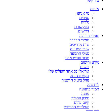
צור קשר
אודות
מי אנחנו
סניפים
גלריה
בתקשורת
דרושים
חומרי הדרכה
חומרי הדרכה
שות מדריכים
שירי התנועה
סמלי התנועה
מדור חודש ארגון
מידע ורישום
רישום
אריאלי כל אחד והפלוס שלו
בקשות הנחה
נוהל ביטול הרשמה
לוח שנה
תמיד בתנועה
מחנה
חידון התנ”ך
קיום עולם
פעילויות הסניפים