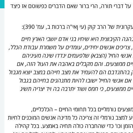
 על דברי תורה, הרי ברור שאם הדברים כפשוטם אז כיצד
ית של הרב קוק (עי ןאי"ה ברכות ב, עמ' 390):
ה הקיבוצית היא שיחיו בני אדם יושבי הארץ חיים
, צריכים אנשים יחידים, עומדים על משמרת עבודת הכלל,
אנשי החיל (הצבא) שלפעמים ינדדו שינה מעיניהם
יים ממוצעים. והם מקבלים באהבה את העול הזה, אם
ק בהתנדבם הם להעמיד את מצב חייהם במצב יוצא מגבול
אם אנשי החייל ישובו להיות מתנהגים בחייהם בגבול
 ממוצעים, כי חמס ושוד יתרבה בה ויד יצריה תשיג
צעים נורמליים בכל תחומי החיים – הכלכליים,
ע למצב נורמלי זה צריכה כל מדינה אנשים המוכנים לחיות
מן וכו' כדי שהחברה כולה תחיה באמצע. בכל קהילה