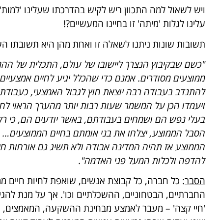
ויש לשאול למה התכוון ריש לקיש בהדרכתו שעלינו 'למות'
עלינו לגלות 'מיתה' זו בחיינו המעשיים?!
תשובות שונות ניתנו לשאלה זו ואחת מהן היא תשובתו העקרונ
"כשם שבקיבוץ הנצרך ליישובו של עולם, התכלית של ההנהג
ממוצעים מסודרים. אמנם כדי שהכלל יגיע לחיים אמצעיים
להתנדב בעבודה רבה יוצאת חוץ לגבול האמצעי, כעבודת 
ויעמדו הכן על המשמר שעות רבות יותר מהערך הראוי לח
בעלי נפש הם ושמחים בעבודתם, באשר יודעים הם, כי ר
הסבל הממוצע, יצלחו את בני אומתם בחיים הממוצעים…
הממוצע אז תהיה המדינה אבודה ולא תשיג גם אורחות חיים
להדפה ולכלות המעל פני האדמה".
הסבר
: כל חברה, כל קבוצת אנשים, שואפת לחיות חיים ממו
החברתיים, הבטחוניים, ההשכלתיים וכו'. אך על מנת להגי
'חיי קצה' – מעבר לאמצע מבחינת ההשקעה, המאמצים, הז