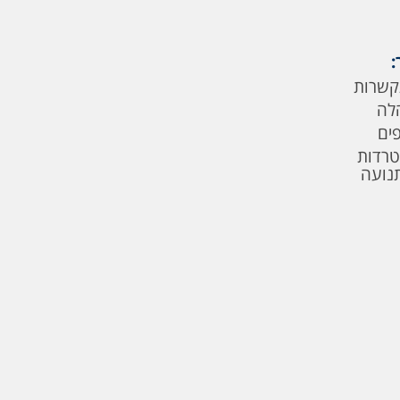
:
קשרות
לה
פים
טרדות
תנועה