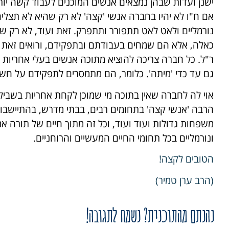
ישנן ועדות שבהן נמצאים אנשים המוכנים לעבוד קשה יותר
אם ח"ו לא יהיו בחברה אנשי 'קצה' לא רק שהיא לא תצל
נורמליים ולאט לאט תתפורר ותתפרק. זאת ועוד, לא רק ש
כאלה, אלא הם שמחים בעבודתם ובתפקידם, ורואים זאת כ
ר"ל. כל חברה צריכה להוציא מתוכה אנשים בעלי אחריות ו
גם עד כדי 'מיתה'. כלומר, הם מתמסרים לתפקידם על חשבון
אוי לה לחברה שאין בתוכה מי שמוכן לקחת אחריות בשביל
הרבה 'אנשי קצה' בתחומים רבים, בבתי מדרש, בהתיישבות,
משפחות גדולות ועוד ועוד, וכל זה מתוך חיים של תורה אמ
ונורמליים בכל תחומי החיים המעשיים והרוחניים.
הטובים לקצה!
(הרב ערן טמיר)
נהנתם מהתוכנית? נשמח לתגובה!