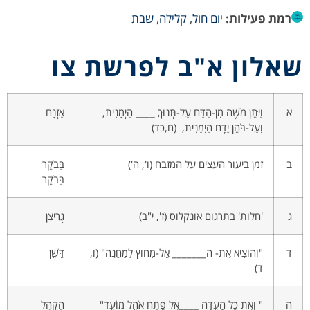
רמת פעילות:
יום חול
,
קלילה
,
שבת
שאלון א"ב לפרשת צו
א
וַיִּתֵּן מֹשֶׁה מִן-הַדָּם עַל-תְּנוּךְ ____ הַיְמָנִית,
אָזְנָם
וְעַל-בֹּהֶן יָדָם הַיְמָנִית, (ח,כד)
ב
זמן ביעור העצים על המזבח (ו', ה')
בַּבֹּקֶר
בַּבֹּקֶר
ג
'חלות' בתרגום אונקלוס (ז', י"ב)
גְּרִיצָן
ד
"וְהוֹצִיא אֶת- ה_______ אֶל-מִחוּץ לַמַּחֲנֶה" (ו,
דֶּשֶׁן
ד)
ה
" וְאֵת כָּל הָעֵדָה ____אֶל פֶּתַח אֹהֶל מוֹעֵד"
הַקְהֵל