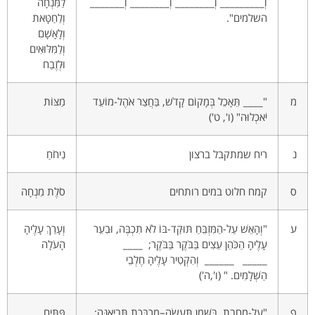
וְ_________ וְ________ וְ________ וְ_______
לַמִּנְחָה
השלמים".
וְלַחַטָּאת
וְלָאָשָׁם
וְלַמִּלּוּאִים
וּלְזֶבַח
מ
"____ תֵּאָכֵל בְּמָקוֹם קָדֹשׁ, בַּחֲצַר אֹהֶל-מוֹעֵד
מַצּוֹת
יֹאכְלוּה" (ו', ט')
נ
ריח שמתקבל ברצון
נִיחֹחַ
ס
קמח חלוט במים רותחים
סֹלֶת מִנְחָה
ע
"וְהָאֵשׁ עַל-הַמִּזְבֵּחַ תּוּקַד-בּוֹ לֹא תִכְבֶּה, וּבִעֵר
וְעָרַךְ עָלֶיהָ
עָלֶיהָ הַכֹּהֵן עֵצִים בַּבֹּקֶר בַּבֹּקֶר; ____
הָעֹלָה
_____ ______ וְהִקְטִיר עָלֶיהָ חֶלְבֵי
הַשְּׁלָמִים. " (ו',ה')
פ
"עַל-מַחֲבַת, בַּשֶּׁמֶן תֵּעָשֶׂה–מֻרְבֶּכֶת תְּבִיאֶנָּה;
פִּתִּים