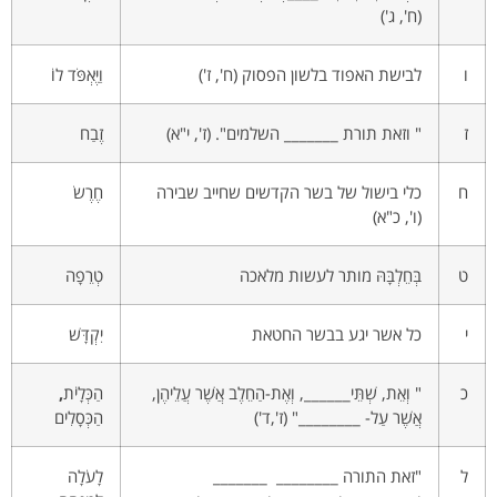
(ח', ג')
ו
לבישת האפוד בלשון הפסוק (ח', ז')
וַיֶּאְפֹּד לוֹ
ז
" וזאת תורת _______ השלמים". (ז', י"א)
זֶבַח
ח
כלי בישול של בשר הקדשים שחייב שבירה
חֶרֶשׂ
(ו', כ"א)
ט
בְּחֵלְבָּהּ מותר לעשות מלאכה
טְרֵפָה
י
כל אשר יגע בבשר החטאת
יִקְדָּשׁ
כ
" וְאֵת, שְׁתֵּי______, וְאֶת-הַחֵלֶב אֲשֶׁר עֲלֵיהֶן,
הַכְּלָיֹת
,
אֲשֶׁר עַל- ________" (ז',ד')
הַכְּסָלִים
ל
"זאת התורה ________ _______
לָעֹלָה