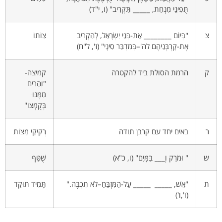
תֻּפִינֵי מִנְחַת, _____ תַּקְרִיב" (ו, י"ד)
צ
"בְּיוֹם ________ אֶת-בְּנֵי יִשְׂרָאֵל, לְהַקְרִיב
צַוֹּתוֹ
אֶת-קָרְבְּנֵיהֶם לה'–בְּמִדְבַּר סִינָי" (ז', ל"ח)
ק
הרמת הסולת ביד להקטרה
קמיצה-
"וְהֵרִים
מִמֶּנּוּ
בְּקֻמְצוֹ"
ר
באים יחד עם קרבן תודה
רְקִיקֵי מַצּוֹת
ש
" וּמֹרַק וְ___ בַּמָּיִם" (ו, כ"א)
שֻׁטַּף
ת
"אֵשׁ, _____ _____ עַל-הַמִּזְבֵּחַ–לֹא תִכְבֶּה."
תָּמִיד תּוּקַד
(ו',ו')