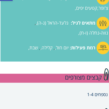
צ'ופר
קטעים יפים
מתאים לגיל:
גלעד-הראל (ג-ה)
,
נווה-נחלה (ו-ח)
רמת פעילות:
יום חול
קלילה
שבת
,
,
קבצים מצורפים
נספחים 1-4