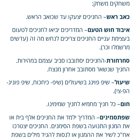
משחקים משחק:
כאב ראש
– החניכים יצעקו עד שכואב הראש.
איבוד חוש הטעם
– המדריכים יביאו לחניכים לטעום
בעצימת עניים החניכים צריכים לנחש מה זה (עדשים
מרשמלו וכו').
סחרחורת
-החניכים יסתובבו סביב עצמם במהירות.
החניך שנשאר מסתובב אחרון מנצח.
שיעול
–
שיפ פוינג
בשיעולים (שיפ- כיחכוח, שיפ פוניג-
הפ-צי).
חום
– כל חניך מחמיא לחניך שמימינו.
שפתסמינים
– המדריך ילמד את החניכים אלף בית או
את
המנון התנועה
בשפת הסימנים. החניכים יצטרכו
אח"כ לשיר את ההמנון או לנסות להגיד מילים בשפת