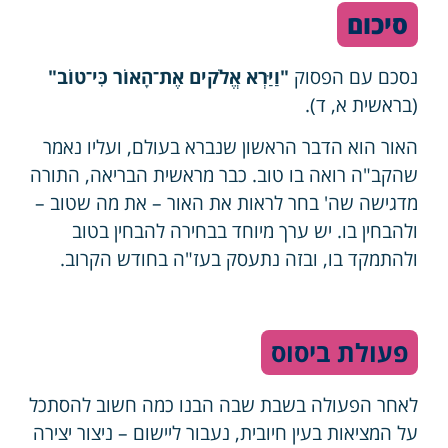
סיכום
נסכם עם הפסוק
"וַיַּרְא אֱלֹקים אֶת־הָאוֹר כִּי־טוֹב"
(בראשית א, ד).
האור הוא הדבר הראשון שנברא בעולם, ועליו נאמר
שהקב"ה רואה בו טוב. כבר מראשית הבריאה, התורה
מדגישה שה' בחר לראות את האור – את מה שטוב –
ולהבחין בו. יש ערך מיוחד בבחירה להבחין בטוב
ולהתמקד בו, ובזה נתעסק בעז"ה בחודש הקרוב.
פעולת ביסוס
לאחר הפעולה בשבת שבה הבנו כמה חשוב להסתכל
על המציאות בעין חיובית, נעבור ליישום – ניצור יצירה