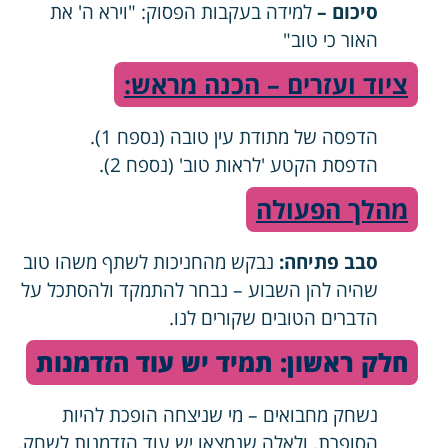
סיכום –
למידה בעקבות הפסוק: "וירא ה' את
האור כי טוב"
ציוד ועזרים – הכנה מראש:
הדפסה של מתודת עין טובה (נספח 1).
הדפסת הקטע 'לראות טוב' (נספח 2).
מהלך הפעולה
סבב פתיחה:
נבקש מהחניכות לשתף משהו טוב
שהיה להן השבוע – נבחר להתמקד ולהסתכל על
הדברים הטובים שקורים לנו.
חלק ראשון: תמיד יש עוד הזדמנות
נשחק מחבואים – מי שניצחה הופכת להיות
הסופרת, ולאלה שנמצאו יש עוד הזדמנות לשחק.