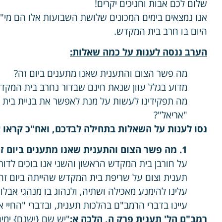
שלום לכם אבות וחניכים יקרים!
אנו נמצאים בימים המכונים שלושת השבועות אלו הם מי"ז
היום בו חרב בית המקדש.
הערב ננסה לענות על כמה שאלות
:
מה פשר הצום והתענית שאנו מתענים ביום זה?
מדוע בגלל עוון שנאת חינם שבדור נחרב בית המקד
מה תפקידינו לעשות על מנת לאפשר את בניית בי
"אריאל"?
נסו לענות על השאלות בתחילה לבדכם, ואח"כ קראו 
1
. מה פשר הצום והתענית שאנו מתענים ביום ז
על חורבן בית המקדש הראשון והשני אנו בוכים לדורו
תענית וצום על שריפת בית המקדש שהייתה ביום ז
עלינו להימנע מאכילה ושתיה, ולנהוג בו מנהגי אבלו
עיינו בדברי הרמב"ם בהלכות תענית, ובדברי "החיי
רמב"ם הל' תענית פרק ה, הלכה א:
"יש שם {ישנם} ימי