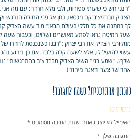
"הנני חש כי שעותי ספורות, ולבי מלא חרדה: עם מה אני 
הצדיק מברדיצ'ב קם מכסאו, גחן אל פני החולה הנרגש וק
לך במתנה את כל חלקי בעולם הבא!" מיד עשה הצדיק קבלת
שעל המיטה נראו לפתע מאושרים ושלוים, וכעבור שעה קלה
ממקורבי הצדיק את רבי יצחק :"רבנו כשנכנסת לחדרו של אות
עשוי להועיל לו, אלא לשעה קלה בלבד, אם כן, מדוע נהגת
שלך?. "שמע בני" השיב הצדיק מברדיצ'ב בהתרגשות" נוח 
אחד של צער ודאגה מיהודי!
נהנתם מהתוכנית? נשמח לתגובה!
כתיבת תגובה
האימייל לא יוצג באתר.
שדות החובה מסומנים
*
התגובה שלך
*