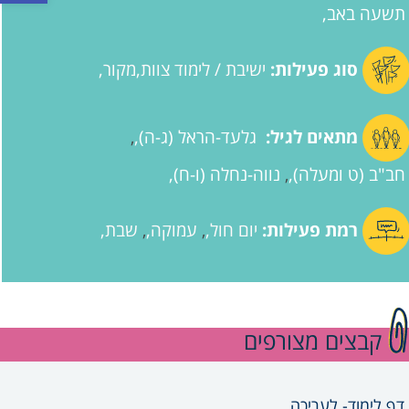
תשעה באב
סוג פעילות:
ישיבת / לימוד צוות
מקור
מתאים לגיל:
גלעד-הראל (ג-ה)
,
חב"ב (ט ומעלה)
נווה-נחלה (ו-ח)
,
רמת פעילות:
יום חול
עמוקה
שבת
,
,
קבצים מצורפים
דף לימוד- לעריכה