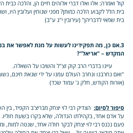
קול
ואמרה: אלו ואלו דברי אלוהים חיים הן, והלכה כבית הל
בית הלל לקבוע הלכה כמותן? מפני שנוחין ועלובין היו, ושונ
בית שמאי לדבריהן" (עירובין י"ג ע"ב)
3
.אם כן, מה תפקידינו לעשות על מנת לאפשר את ב
המקדש – "אריאל"?
עיינו בדברי הרב קוק זצ"ל והשיבו על השאלה.
"ואם נחרבנו ונחרב העולם עמנו על ידי שנאת חינם, נשוב
(אורות הקודש, חלק ג' עמוד שכד)
סיפור לסיום:
הצדיק רבי לוי יצחק מבריצ'ב הקפיד, בין הש
על אדם אחד, בקהילתו הגדולה, שלא בקרו בשעת חוליו.
פעם נכנס רבי לוי יצחק לבקר חולה אחד, שנטה למות, ו
אתה מודאג בשעה זו? – שאל רבי יצחק את החולה שלפניו