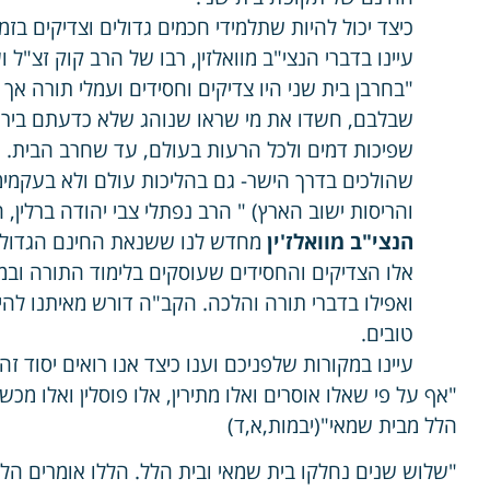
כיצד יכול להיות שתלמידי חכמים גדולים וצדיקים בז
עיינו בדברי הנצי"ב מוואלזין, רבו של הרב קוק זצ"ל 
"בחרבן בית שני היו צדיקים וחסידים ועמלי תורה אך 
שבלבם, חשדו את מי שראו שנוהג שלא כדעתם ביראת ה
שפיכות דמים ולכל הרעות בעולם, עד שחרב הבית. שה
שהולכים בדרך הישר- גם בהליכות עולם ולא בעקמי
והריסות ישוב הארץ) " הרב נפתלי צבי יהודה ברלין
הנצי"ב מוואלז'ין
מחדש לנו ששנאת החינם הגדולה 
אלו הצדיקים והחסידים שעוסקים בלימוד התורה ובמצ
ואפילו בדברי תורה והלכה. הקב"ה דורש מאיתנו להי
טובים.
עיינו במקורות שלפניכם וענו כיצד אנו רואים יסוד זה
"אף על פי שאלו אוסרים ואלו מתירין, אלו פוסלין ואלו מכ
הלל מבית שמאי"(יבמות,א,ד)
"שלוש שנים נחלקו בית שמאי ובית הלל. הללו אומרים הלכ