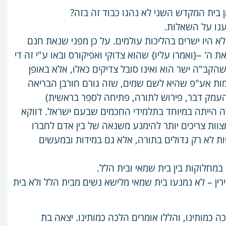
מן בית המקדש השני לא נהגו כבוד זה בזה?
וענו על השאלות.
לא היו ישרים בהליכות עולמים. על כן מפני שנאת חנם
' –{ואמרו עליו} שהוא צדוקי ואפיקורס ובאו ע"י זה די
קב"ה ישר הוא ואינו סובל צדיקים כאלו, אלא באופן
מות אע"פ שהיא לשם שמים, שזה גורם חורבן הבריאה
, העמק דבר, פירוש לתורה, פתיחה לספר בראשית)
הייתה במיוחד בתלמידי החכמים שבעם ישראל. דווקא
וות צריכים יותר להימנע משנאה של בין אדם לחברו
ות לא רק גדולים בתורה, אלא גם במידות ובמעשים
 במחלוקות בין בית שמאי ובית הלל.
שירין – לא נמנעו בית שמאי מלישא נשים מבית הלל ולא בית
ה כמותינו, והללו אומרים הלכה כמותינו. יצאה
בת