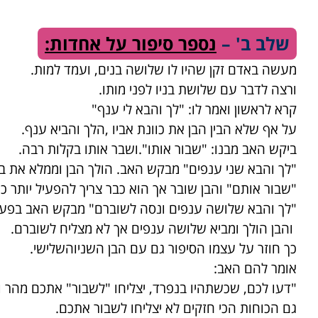
שלב ב' –
נספר סיפור על אחדות:
מעשה באדם זקן שהיו לו שלושה בנים, ועמד למות.
ורצה לדבר עם שלושת בניו לפני מותו.
קרא לראשון ואמר לו: "לך והבא לי ענף"
על אף שלא הבין הבן את כוונת אביו ,הלך והביא ענף.
ביקש האב מבנו: "שבור אותו".ושבר אותו בקלות רבה.
"לך והבא שני ענפים" מבקש האב. הולך הבן וממלא את ב
"שבור אותם" והבן שובר אך הוא כבר צריך להפעיל יותר כו
"לך והבא שלושה ענפים ונסה לשוברם" מבקש האב בפע
והבן הולך ומביא שלושה ענפים אך לא מצליח לשוברם.
כך חוזר על עצמו הסיפור גם עם הבן השניוהשלישי.
אומר להם האב:
"דעו לכם, שכשתהיו בנפרד, יצליחו "לשבור" אתכם מהר ו
גם הכוחות הכי חזקים לא יצליחו לשבור אתכם
.