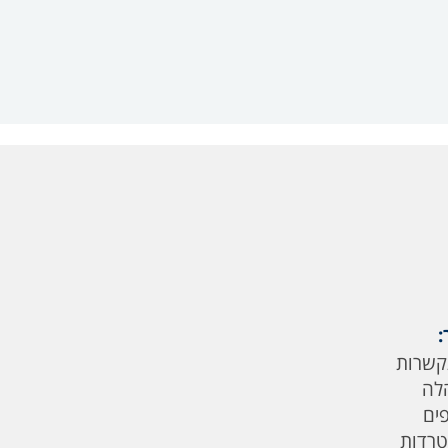
:
קשרות
לה
פים
טרדות