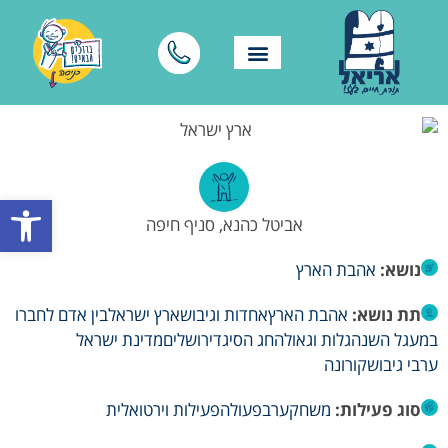
פתח סרגל
אביטל כהנא, סניף חיפה
נושא:
אהבת הארץ
תת נושא:
אהבת הארץ
אחדות וגיבוש
ארץ ישראל
בין אדם לחברו
במעגל השנה
גלות וגאולה
חג הסיגד
ירושלים
מדינת ישראל
ערבי גיבוש
קורונה
סוג פעילות:
משחק
ערב
פעולה
פעילות וירטואלית