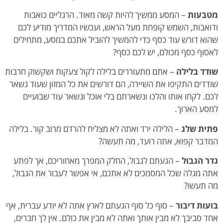
מטבעות
– המסע ממשיך להיות קשה מאוד. הרגליים כואבות
ודואבות, השמש קופחת מעל הראש, ועכשיו המדריך מודיע לכם
שהוא דורש עוד כסף כדי להמשיך להוביל אתכם במסע, מתחילים
לאסוף כסף מכולם, יש לכם כסף?
שודד בלילה
– אתם מתעוררים בלילה לקול צעקות ושקשוק חרבות
שודדים התקיפו את השיירה, הם דורשים את כל המזון שעוד נשאר
לכם. לקחו אותו והלכו ונשארתם בלי אוכל ונשאר עוד שבועיים
למסע הארוך.
פתית שלג
– הלילה ירד ואתה לא מצליח להרדם מרוב קור. בלילה
המדבר קפוא, אתה רועד, מה תעשה?
גדר הגבול
– הגעתם לגבול, החלק המפרך מאחוריכם, אך לפתע
אתה מגלה שכל המסמכים לא אתכם, אי אפשר לעבור את הגבול,
מה תעשו?
בועות דיבור
– סוף כל סוף הגעתם לארץ אתה לא יודע עברית, אף
אחד סביבך לא מבין אותך ואתה לא מבין את כולם. אין לך חברים,