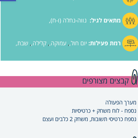
מתאים לגיל:
נווה-נחלה (ו-ח)
רמת פעילות:
יום חול
עמוקה
קלילה
שבת
,
,
,
קבצים מצורפים
מערך הפעולה
נספח - לוח משחק + כרטיסיות
נספח כרטיסי תשובות, משחק 2 כלבים ועצם