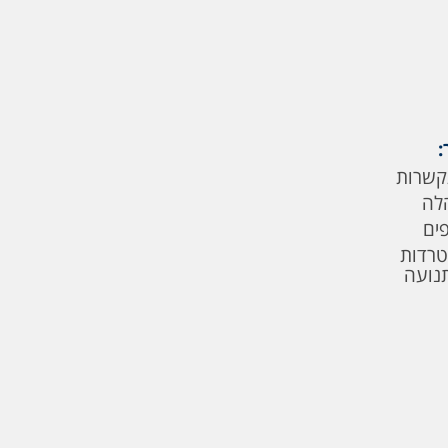
:
קשרות
לה
פים
טרדות
תנועה