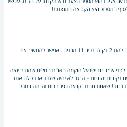
 שהצליחו הוא מספר הצעדים שיתקדמו על הלוח. עכשיו
סוף המסלול היא הקבוצה המנצחת!
נותנים לחניכים קפלות / נייר / מרשמלו ושיפודים – ונותנים להם 2 דק להרכיב 11 מבנים . אפשר להחשיך את
 לפני שמדינת ישראל הוקמה האו"ם החליט שהנגב יהיה
ם נקודות יהודיות – הנגב לא יהיה שלנו. אז בלילה אחד
חו להקים 11 נקודות התיישבות בנגב! שאחת מהם נקראה כפר דרום והייתה בחבל