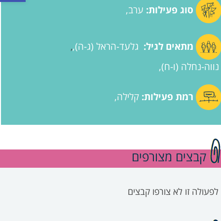
סוג פעילות:
ערב
מתאים לגיל:
גלעד-הראל (ג-ה)
,
נווה-נחלה (ו-ח)
רמת פעילות:
קלילה
קבצים מצורפים
לפעולה זו לא צורפו קבצים