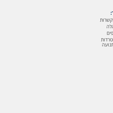
:
קשרות
לה
פים
טרדות
תנועה