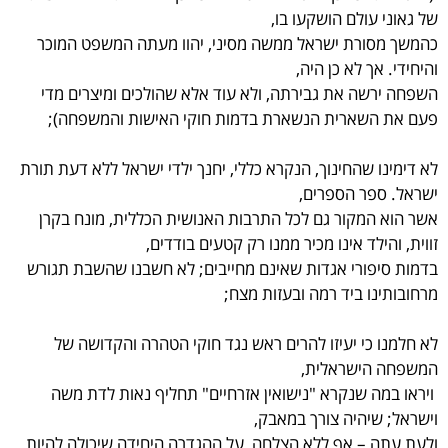
של גאוני עולם הושקעו בו,
כהמשך מסורת ישראל ממשה מסיני, יהוו מעתה המשפט המוכר
והיחידי. אך לא כן היה,
השפחה ירשה את גבירתה, ולא עוד אלא שהולכים ומיצרים מדי
פעם את השארית הנשארת בדמות חוקי האישות והמשפחה);
לא דימינו שהחינוך, הנקרא כללי, יחנך ילדי ישראל ללא דעת תורת
ישראל. ספר הספרים,
אשר הוא המקור גם לכל התרבות האנושית הכללית, מונח בקרן
זווית, והילד אינו מכיר ממנו רק קטעים בודדים,
בדמות סיפורי אגדות שאינם מחייבים; לא חשבנו שהשבת תגורש
מרחובותינו ביד רמה ובעזות מצח;
לא חלמנו כי יעיזו להרים ראש נגד חוקי הטהרה והקדושה של
המשפחה הישראלית,
ויראו במה שנקרא "נישואין אזרחיים" תחליף נאות לדת משה
וישראל; שיהיה צורך במאבק,
ולעת עתה – אף ללא הצלחה, על ההגדרה היחידה שיכולה להיות