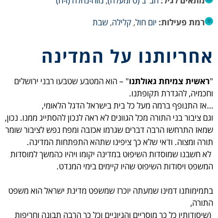
מתאים לגיל:
חב"ב (ט ומעלה)
,
נווה-נחלה (ו-ח)
רמת פעילות:
יום חול
,
קלילה
,
שבת
אחריותנו על המדינה
"
ראשית צמיחת גאולתנו
" – הוא המטבע שטבעו רבני ירושלים
וחכמיה, להגדרת תקופתנו.
…אז התנופף ברמה מעל כל בית בישראל הדגל הלאומי,
וגם ציבור בני התורה מכל הגוונים לא ראה לנכון להסתייג ממנו. נכון,
שמאז התרחשו הרבה דברים שגרמו אכזבה ומפח נפש לציבור שומר
תורה ומצוה. ודאי שלא כך ציפינו שתהא התפתחות המדינה.
לא חשבנו שמוסדות השיפוט במדינה יקומו ויהיו כהמשך למוסדות
המשפט ויסודות השיפוט שהיו קיימים בימי המנדט.
בתמימותנו דמינו שמעתה יוכרז שמשפט מדינת ישראל הוא משפט
התורה,
(שיסודותיו כל כך מוסריים והגיוניים וכל כך הרבה תבונה וחריפות