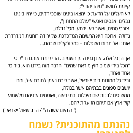
קיימת למושג "מיהו יהודי";
לא העלינו על הדעת כי ימצאו בינינו שופכי דמים, כי יהיו בינינו
נבלים ואנסים ואנשי "עולם התחתון",
צורכי סמים, ואשר לא יירתעו מכל נבלה…
גדולה וארוכה היא הרשימה המדכדכת של ירידה רוחנית המדרדרת
אותנו אל תהום השפלות – כמקולקלים שבהם…
אך הן כל אלה, אינן גזירה מן השמיים. הרי לימדו אותנו חז"ל כי
"הכל בידי שמים חוץ מיראת שמים" והרבה מזה בידנו הוא, ביד כל
אחד ואחד,
וביד כל המונות בית ישראל, אשר ליבם נאמן לתורת א-ל, והם
יושבים ספונים בבתיהם אשר בגולה,
ממשיכים לבנות שם היכלות ובתי ראוה, ואוטמים אזניהם מלשמוע
קול ארץ אבותיהם הזועקת להם.
('זה היום עשה ה" / הרב שאול ישראלי)
נהנתם מהתוכנית? נשמח